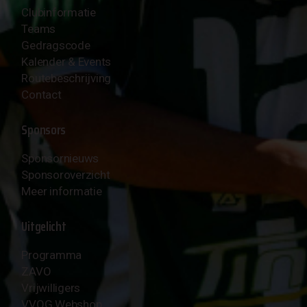
Clubinformatie
Teams
Gedragscode
Kalender & Events
Routebeschrijving
Contact
Sponsors
Sponsornieuws
Sponsoroverzicht
Meer informatie
Uitgelicht
Programma
ZAVO
Vrijwilligers
VVOG Webshop