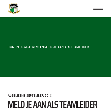
Skip
to
the
content
HOME
NIEUWS
ALGEMEEN
MELD JE AAN ALS TEAMLEIDER
ALGEMEEN
8 SEPTEMBER 2013
MELD JE AAN ALS TEAMLEIDER