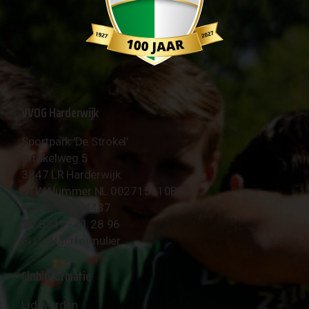
VVOG Harderwijk
Sportpark 'De Strokel'
Strokelweg 5
3847 LR Harderwijk
BTW Nummer NL 002715910B01
KvK Nr 40094437
☎︎ 0341 - 41 28 96
✉︎
Contactformulier
Clubinformatie
Lid worden