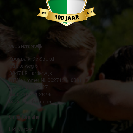
VVOG Harderwijk
Sportpark 'De Strokel'
Strokelweg 5
3847 LR Harderwijk
BTW Nummer NL 002715910B01
KvK Nr 40094437
☎︎ 0341 - 41 28 96
✉︎
Contactformulier
Clubinformatie
Lid worden