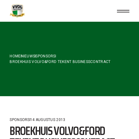
Skip
to
the
content
HOME
NIEUWS
SPONSORS
BROEKHUIS VOLVO&FORD TEKENT BUSINESSCONTRACT
SPONSORS
14 AUGUSTUS 2013
BROEKHUIS VOLVO&FORD