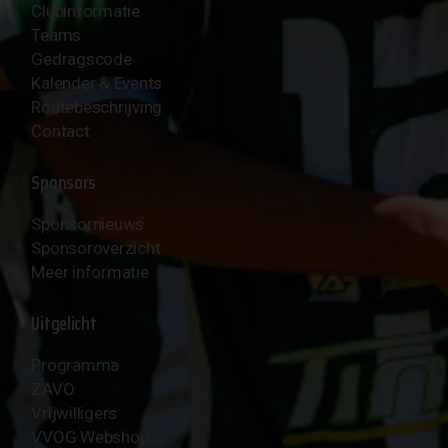
Clubinformatie
Teams
Gedragscode
Kalender & Events
Routebeschrijving
Contact
Sponsors
Sponsornieuws
Sponsoroverzicht
Meer informatie
Uitgelicht
Programma
ZAVO
Vrijwilligers
VVOG Webshop