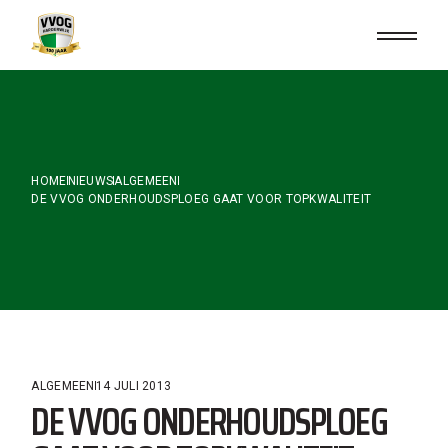
Skip
to
the
content
HOME
NIEUWS
ALGEMEEN
DE VVOG ONDERHOUDSPLOEG GAAT VOOR TOPKWALITEIT
ALGEMEEN
14 JULI 2013
DE VVOG ONDERHOUDSPLOEG