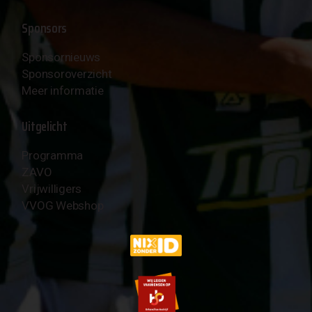
Sponsors
Sponsornieuws
Sponsoroverzicht
Meer informatie
Uitgelicht
Programma
ZAVO
Vrijwilligers
VVOG Webshop