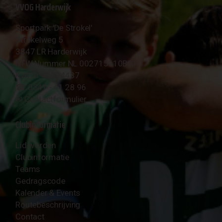
VVOG Harderwijk
Sportpark 'De Strokel'
Strokelweg 5
3847 LR Harderwijk
BTW Nummer NL 002715910B01
KvK Nr 40094437
☎︎ 0341 - 41 28 96
✉︎
Contactformulier
Clubinformatie
Lid worden
Clubinformatie
Teams
Gedragscode
Kalender & Events
Routebeschrijving
Contact