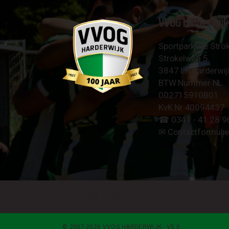
VVOG Harderwijk
Sportpark 'De Strok
Strokelweg 5
3847 LR Harderwij
BTW Nummer NL
002715910B01
KvK Nr 40094437
☎︎ 0341 - 41 28 9
✉︎
Contactformulie
© 2007-2026 VVOG HARDERWIJK - V5.0