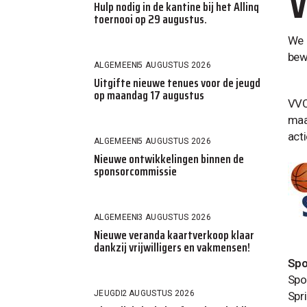
V
Hulp nodig in de kantine bij het Allinq
toernooi op 29 augustus.
We 
bew
ALGEMEEN
5 AUGUSTUS 2026
Uitgifte nieuwe tenues voor de jeugd
op maandag 17 augustus
VVO
maa
acti
ALGEMEEN
5 AUGUSTUS 2026
Nieuwe ontwikkelingen binnen de
sponsorcommissie
ALGEMEEN
3 AUGUSTUS 2026
Nieuwe veranda kaartverkoop klaar
dankzij vrijwilligers en vakmensen!
Spo
Spo
JEUGD
2 AUGUSTUS 2026
Spr