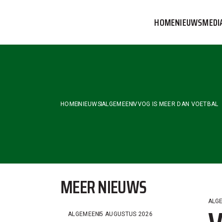
Skip
to
HOME
NIEUWS
MEDI
the
content
VVOG T
PERSBE
COMMUN
HOME
NIEUWS
ALGEMEEN
VVOG IS MEER DAN VOETBAL
MEER NIEUWS
ALG
ALGEMEEN
5 AUGUSTUS 2026