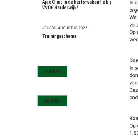
Ajax Clinic in de herfstvakantie bij
In 
VVOG Harderwijk!
org
We 
ver
JEUGD
1 AUGUSTUS 2026
Op 
Trainingsschema
wee
Doe
In 
ZOEKEN
don
voo
Dez
ond
ARCHIEF
Kon
Op 
1.5