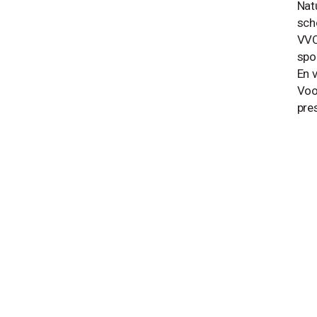
Nat
sch
VVO
spo
En 
Voo
pre