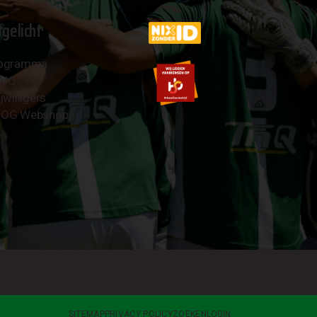
tgelicht
ogramma
AVO
jwilligers
OG Webshop
SITEMAP
PRIVACY POLICY
ZOEKEN
LOGIN