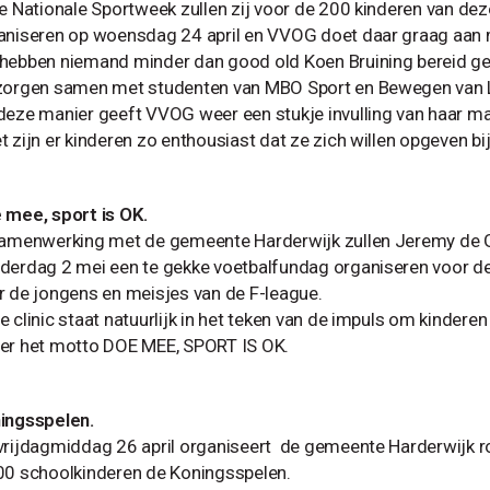
de Nationale Sportweek zullen zij voor de 200 kinderen van dez
aniseren op woensdag 24 april en VVOG doet daar graag aan
hebben niemand minder dan good old Koen Bruining bereid g
zorgen samen met studenten van MBO Sport en Bewegen van 
deze manier geeft VVOG weer een stukje invulling van haar ma
t zijn er kinderen zo enthousiast dat ze zich willen opgeven b
 mee, sport is OK.
samenwerking met de gemeente Harderwijk zullen Jeremy de G
derdag 2 mei een te gekke voetbalfundag organiseren voor de 
r de jongens en meisjes van de F-league.
e clinic staat natuurlijk in het teken van de impuls om kindere
er het motto DOE MEE, SPORT IS OK.
ingsspelen.
vrijdagmiddag 26 april organiseert de gemeente Harderwijk r
00 schoolkinderen de Koningsspelen.