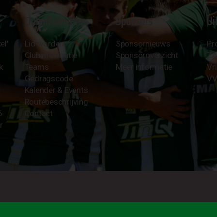
Clubinformatie
Sponsors
Ui
el'
Lid worden
Sponsornieuws
Pr
Clubinformatie
Sponsoroverzicht
Z
k
Teams
Meer informatie
Vri
Gedragscode
VV
Kalender & Events
Routebeschrijving
6
Contact
r