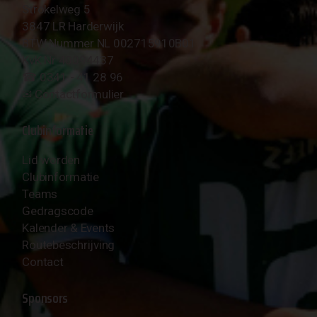
Strokelweg 5
3847 LR Harderwijk
BTW Nummer NL 002715910B01
KvK Nr 40094437
☎︎ 0341 - 41 28 96
✉︎
Contactformulier
Clubinformatie
Lid worden
Clubinformatie
Teams
Gedragscode
Kalender & Events
Routebeschrijving
Contact
Sponsors