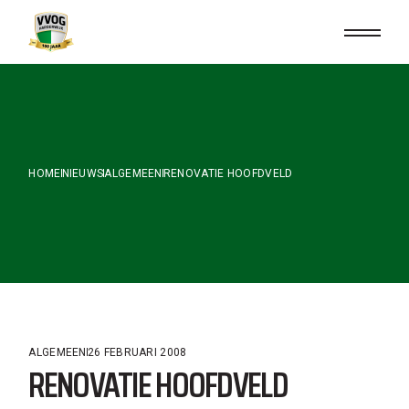
Skip
to
the
content
HOME
NIEUWS
ALGEMEEN
RENOVATIE HOOFDVELD
ALGEMEEN
26 FEBRUARI 2008
RENOVATIE HOOFDVELD