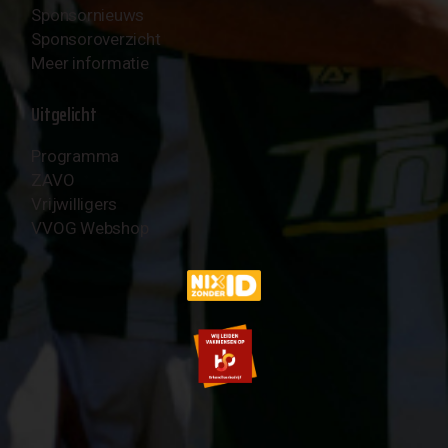
Sponsornieuws
Sponsoroverzicht
Meer informatie
Uitgelicht
Programma
ZAVO
Vrijwilligers
VVOG Webshop