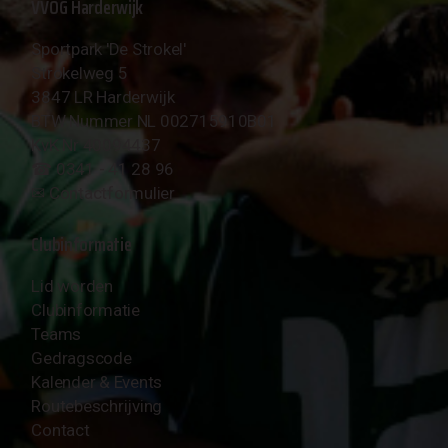
VVOG Harderwijk
Sportpark 'De Strokel'
Strokelweg 5
3847 LR Harderwijk
BTW Nummer NL 002715910B01
KvK Nr 40094437
☎︎ 0341 - 41 28 96
✉︎
Contactformulier
Clubinformatie
Lid worden
Clubinformatie
Teams
Gedragscode
Kalender & Events
Routebeschrijving
Contact