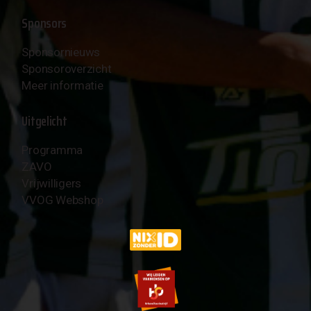
Sponsors
Sponsornieuws
Sponsoroverzicht
Meer informatie
Uitgelicht
Programma
ZAVO
Vrijwilligers
VVOG Webshop