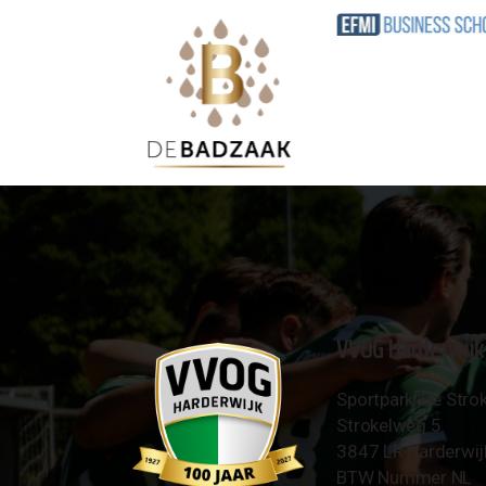
VVOG Harderwijk
Sportpark 'De Strok
Strokelweg 5
3847 LR Harderwij
BTW Nummer NL