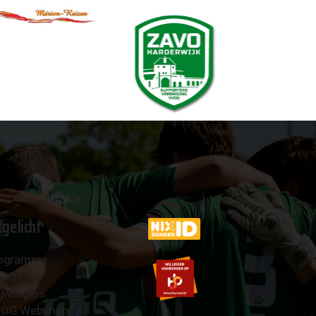
tgelicht
ogramma
AVO
jwilligers
OG Webshop