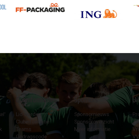
Clubinformatie
Sponsors
Ui
el'
Lid worden
Sponsornieuws
Pr
Clubinformatie
Sponsoroverzicht
Z
k
Teams
Meer informatie
Vri
Gedragscode
VV