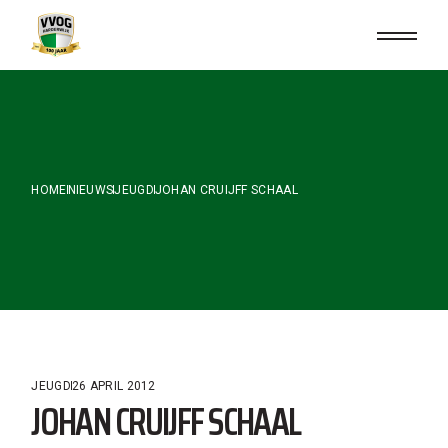
Skip
to
the
content
HOME
NIEUWS
JEUGD
JOHAN CRUIJFF SCHAAL
JEUGD
26 APRIL 2012
JOHAN CRUIJFF SCHAAL