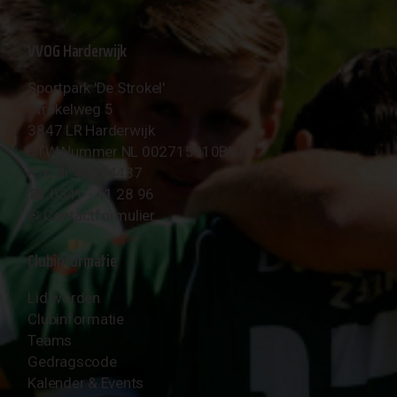
VVOG Harderwijk
Sportpark 'De Strokel'
Strokelweg 5
3847 LR Harderwijk
BTW Nummer NL 002715910B01
KvK Nr 40094437
☎︎ 0341 - 41 28 96
✉︎
Contactformulier
Clubinformatie
Lid worden
Clubinformatie
Teams
Gedragscode
Kalender & Events