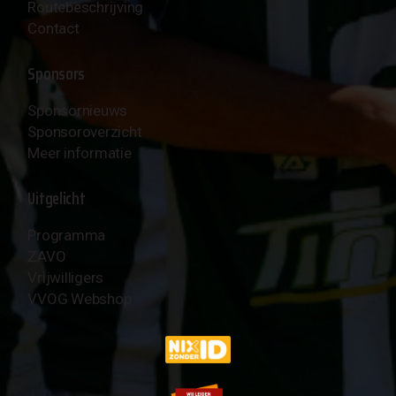
Routebeschrijving
Contact
Sponsors
Sponsornieuws
Sponsoroverzicht
Meer informatie
Uitgelicht
Programma
ZAVO
Vrijwilligers
VVOG Webshop