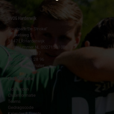
VVOG Harderwijk
Sportpark 'De Strokel'
Strokelweg 5
3847 LR Harderwijk
BTW Nummer NL 002715910B01
KvK Nr 40094437
☎︎ 0341 - 41 28 96
✉︎
Contactformulier
Clubinformatie
Lid worden
Clubinformatie
Teams
Gedragscode
Kalender & Events