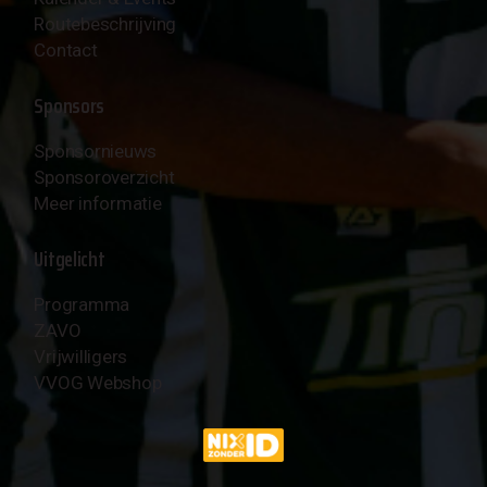
Routebeschrijving
Contact
Sponsors
Sponsornieuws
Sponsoroverzicht
Meer informatie
Uitgelicht
Programma
ZAVO
Vrijwilligers
VVOG Webshop