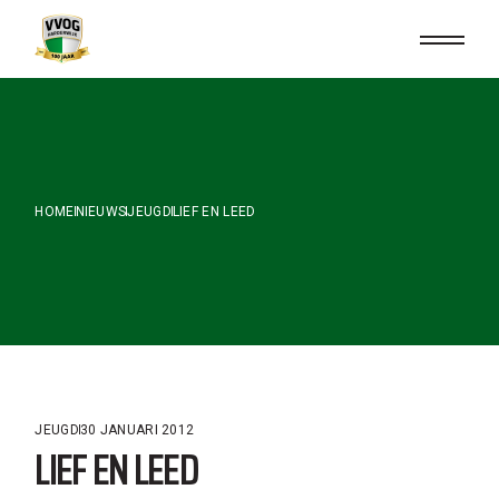
Skip
to
the
content
HOME
NIEUWS
JEUGD
LIEF EN LEED
JEUGD
30 JANUARI 2012
LIEF EN LEED