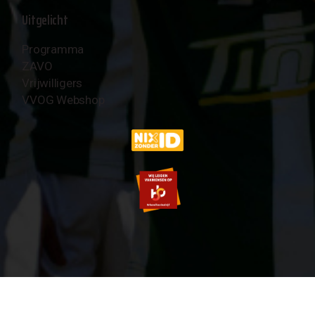
Uitgelicht
Programma
ZAVO
Vrijwilligers
VVOG Webshop