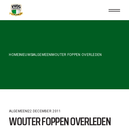
Skip
to
the
content
HOME
NIEUWS
ALGEMEEN
WOUTER FOPPEN OVERLEDEN
ALGEMEEN
22 DECEMBER 2011
WOUTER FOPPEN OVERLEDEN