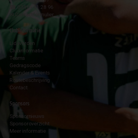
☎︎ 0341 - 41 28 96
✉︎
Contactformulier
Clubinformatie
Lid worden
Clubinformatie
Teams
Gedragscode
Kalender & Events
Routebeschrijving
Contact
Sponsors
Sponsornieuws
Sponsoroverzicht
Meer informatie