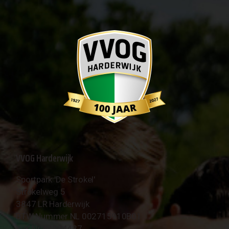
VVOG Harderwijk
Sportpark 'De Strokel'
Strokelweg 5
3847 LR Harderwijk
BTW Nummer NL 002715910B01
KvK Nr 40094437