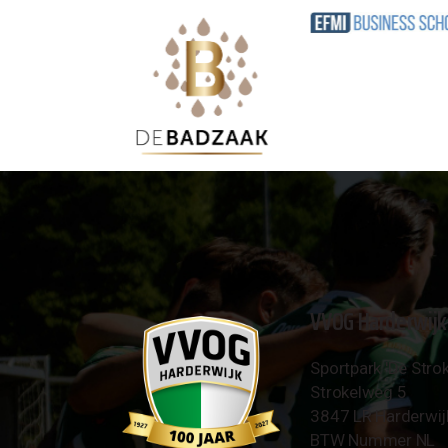
VVOG Harderwijk
Sportpark 'De Strok
Strokelweg 5
3847 LR Harderwij
BTW Nummer NL