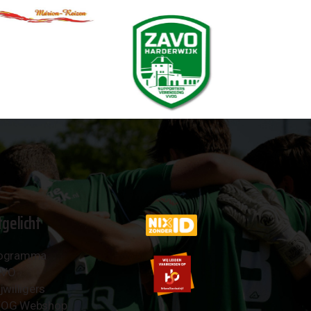
tgelicht
ogramma
AVO
jwilligers
OG Webshop