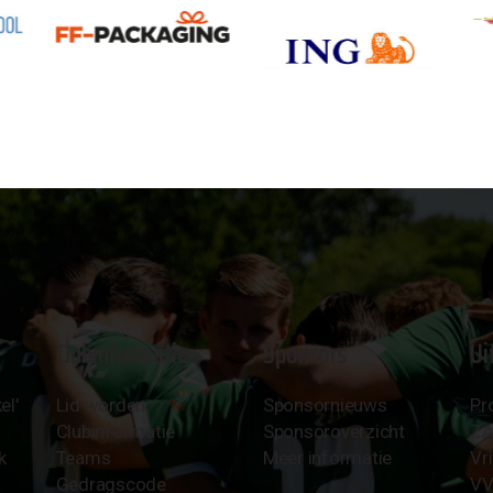
Clubinformatie
Sponsors
Ui
el'
Lid worden
Sponsornieuws
Pr
Clubinformatie
Sponsoroverzicht
Z
k
Teams
Meer informatie
Vri
Gedragscode
VV