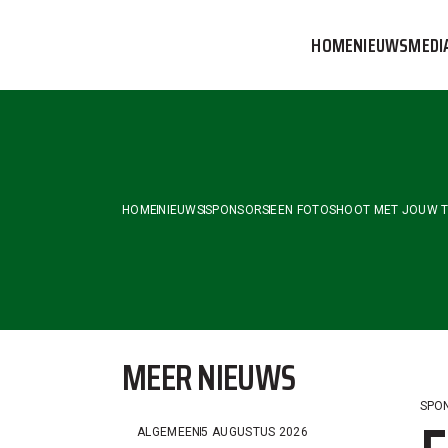
Skip
to
HOME
NIEUWS
MEDI
the
content
VVOG T
PERSBE
COMMUN
HOME
NIEUWS
SPONSORS
EEN FOTOSHOOT MET JOUW T
MEER NIEUWS
SPO
ALGEMEEN
5 AUGUSTUS 2026