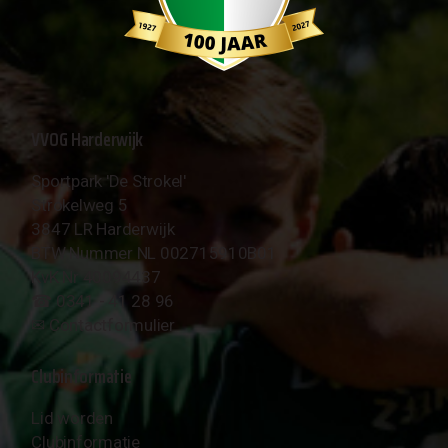
VVOG Harderwijk
Sportpark 'De Strokel'
Strokelweg 5
3847 LR Harderwijk
BTW Nummer NL 002715910B01
KvK Nr 40094437
☎︎ 0341 - 41 28 96
✉︎
Contactformulier
Clubinformatie
Lid worden
Clubinformatie