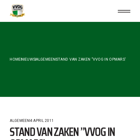
Skip
to
the
content
HOME
NIEUWS
ALGEMEEN
STAND VAN ZAKEN ”VVOG IN OPMARS’
ALGEMEEN
4 APRIL 2011
STAND VAN ZAKEN ”VVOG IN