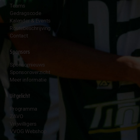
Teams
Gedragscode
Kalender & Events
Routebeschrijving
Contact
Sponsors
Sponsornieuws
Sponsoroverzicht
Meer informatie
Uitgelicht
Programma
ZAVO
Vrijwilligers
VVOG Webshop