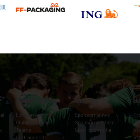
Clubinformatie
Sponsors
Ui
el'
Lid worden
Sponsornieuws
Pr
Clubinformatie
Sponsoroverzicht
Z
k
Teams
Meer informatie
Vri
Gedragscode
VV