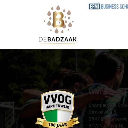
VVOG Harderwijk
Sportpark 'De Strok
Strokelweg 5
3847 LR Harderwij
BTW Nummer NL