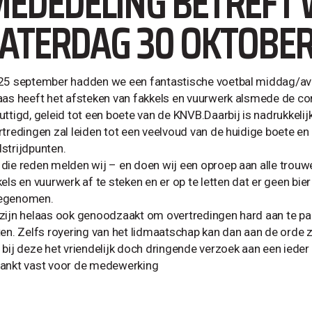
EDEDELING BETREFT 
ATERDAG 30 OKTOBE
25 september hadden we een fantastische voetbal middag/av
aas heeft het afsteken van fakkels en vuurwerk alsmede de const
uttigd, geleid tot een boete van de KNVB.Daarbij is nadrukkeli
rtredingen zal leiden tot een veelvoud van de huidige boete en
strijdpunten.
die reden melden wij – en doen wij een oproep aan alle trou
els en vuurwerk af te steken en er op te letten dat er geen bie
egenomen.
zijn helaas ook genoodzaakt om overtredingen hard aan te pak
ten. Zelfs royering van het lidmaatschap kan dan aan de orde z
 bij deze het vriendelijk doch dringende verzoek aan een iede
ankt vast voor de medewerking