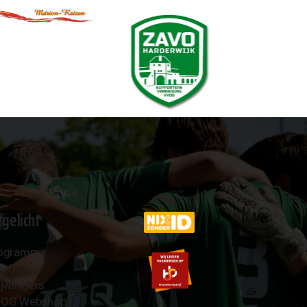
tgelicht
ogramma
AVO
jwilligers
OG Webshop