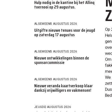
M
Hulp nodig in de kantine bij het Allinq
Z
toernooi op 29 augustus.
ALGEMEEN
5 AUGUSTUS 2026
Uitgifte nieuwe tenues voor de jeugd
Op 
op zaterdag 17 augustus
Hel
gen
ove
ALGEMEEN
5 AUGUSTUS 2026
wed
Nieuwe ontwikkelingen binnen de
Om 
sponsorcommissie
fakk
me
We 
ALGEMEEN
3 AUGUSTUS 2026
zet
Nieuwe veranda kaartverkoop klaar
dankzij vrijwilligers en vakmensen!
Dus
Bed
JEUGD
2 AUGUSTUS 2026