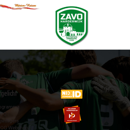
tgelicht
ogramma
AVO
jwilligers
OG Webshop