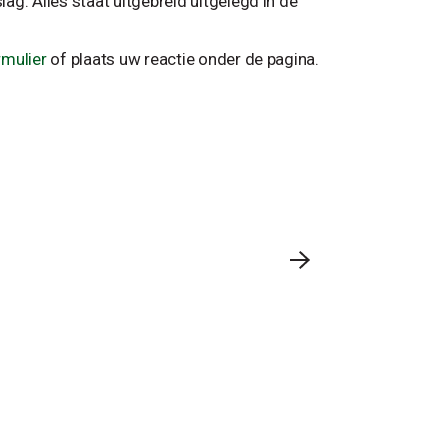
g. Alles staat uitgebreid uitgelegd in de
rmulier
of plaats uw reactie onder de pagina.