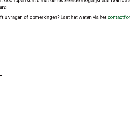
ft doorlopen kunt u met de resterende mogelijkheden aan de sla
ard.
ft u vragen of opmerkingen? Laat het weten via het
contactfo