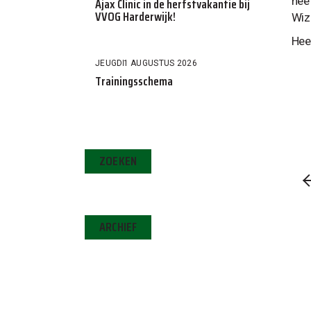
hee
Ajax Clinic in de herfstvakantie bij
VVOG Harderwijk!
Wiz
Hee
JEUGD
1 AUGUSTUS 2026
Trainingsschema
ZOEKEN
ARCHIEF