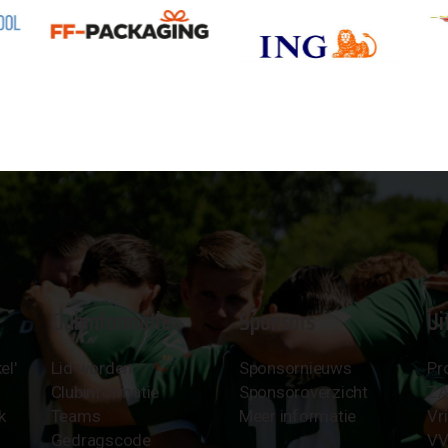
Clubinformatie
Sponsors
Ui
el'
Lid worden
Sponsornieuws
Pr
Clubinformatie
Sponsoroverzicht
Z
k
Teams
Meer informatie
Vri
Gedragscode
VV