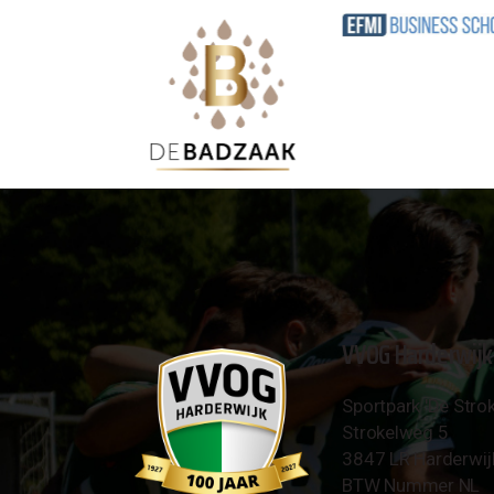
VVOG Harderwijk
Sportpark 'De Strok
Strokelweg 5
3847 LR Harderwij
BTW Nummer NL