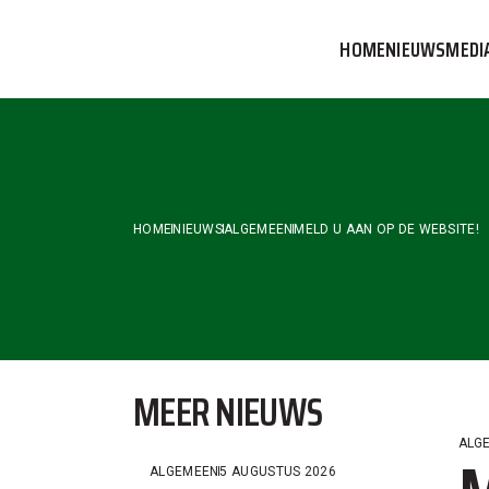
Skip
to
HOME
NIEUWS
MEDI
the
content
VVOG T
PERSBE
COMMUN
HOME
NIEUWS
ALGEMEEN
MELD U AAN OP DE WEBSITE!
MEER NIEUWS
ALG
ALGEMEEN
5 AUGUSTUS 2026