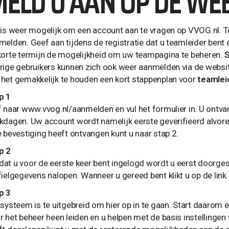
ELD U AAN OP DE WEB
 is weer mogelijk om een account aan te vragen op VVOG.nl. 
melden. Geef aan tijdens de registratie dat u teamleider bent
korte termijn de mogelijkheid om uw teampagina te beheren.
S
rige gebruikers kunnen zich ook weer aanmelden via de websit
het gemakkelijk te houden een kort stappenplan voor
teamlei
p 1
f naar www.vvog.nl/aanmelden en vul het formulier in. U ontva
kdagen. Uw account wordt namelijk eerste geverifieerd alvor
e bevestiging heeft ontvangen kunt u naar stap 2.
p 2
at u voor de eerste keer bent ingelogd wordt u eerst doorgest
fielgegevens nalopen. Wanneer u gereed bent klikt u op de lin
p 3
 systeem is te uitgebreid om hier op in te gaan. Start daarom e
r het beheer heen leiden en u helpen met de basis instellinge