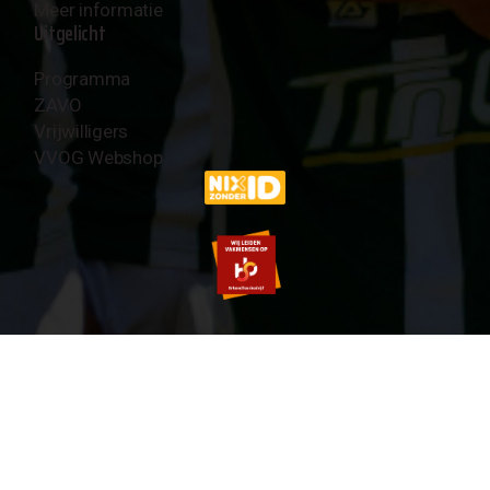
Meer informatie
Uitgelicht
Programma
ZAVO
Vrijwilligers
VVOG Webshop