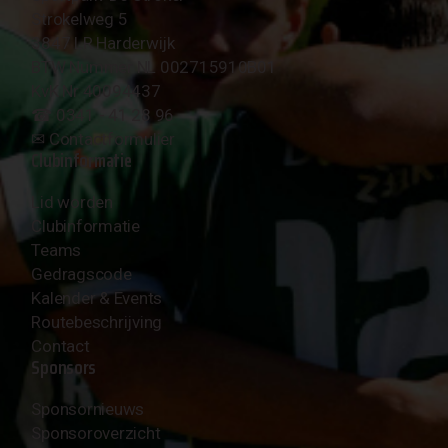
Strokelweg 5
3847 LR Harderwijk
BTW Nummer NL 002715910B01
KvK Nr 40094437
☎︎ 0341 - 41 28 96
✉︎
Contactformulier
Clubinformatie
Lid worden
Clubinformatie
Teams
Gedragscode
Kalender & Events
Routebeschrijving
Contact
Sponsors
Sponsornieuws
Sponsoroverzicht