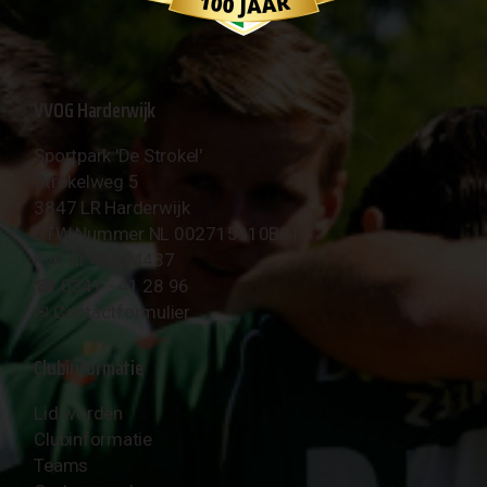
VVOG Harderwijk
Sportpark 'De Strokel'
Strokelweg 5
3847 LR Harderwijk
BTW Nummer NL 002715910B01
KvK Nr 40094437
☎︎ 0341 - 41 28 96
✉︎
Contactformulier
Clubinformatie
Lid worden
Clubinformatie
Teams