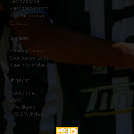
Gedragscode
Kalender & Events
Routebeschrijving
Contact
Sponsors
Sponsornieuws
Sponsoroverzicht
Meer informatie
Uitgelicht
Programma
ZAVO
Vrijwilligers
VVOG Webshop