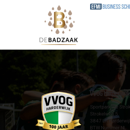
VVOG Harderwijk
Sportpark 'De Strok
Strokelweg 5
3847 LR Harderwij
BTW Nummer NL