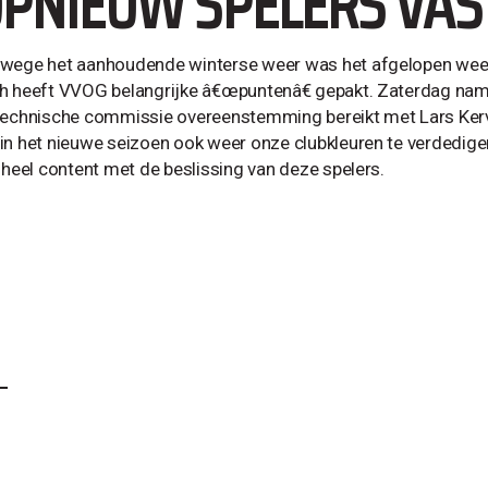
PNIEUW SPELERS VAS
wege het aanhoudende winterse weer was het afgelopen week
h heeft VVOG belangrijke â€œpuntenâ€ gepakt. Zaterdag name
technische commissie overeenstemming bereikt met Lars Kerv
in het nieuwe seizoen ook weer onze clubkleuren te verdedig
n heel content met de beslissing van deze spelers.