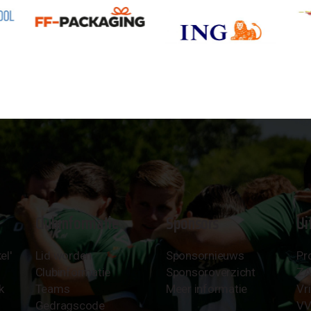
Clubinformatie
Sponsors
Ui
el'
Lid worden
Sponsornieuws
Pr
Clubinformatie
Sponsoroverzicht
Z
k
Teams
Meer informatie
Vri
Gedragscode
VV