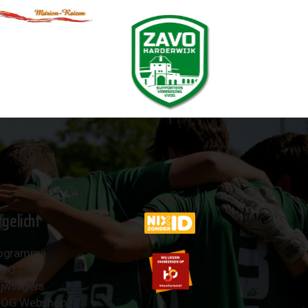
tgelicht
ogramma
AVO
jwilligers
OG Webshop