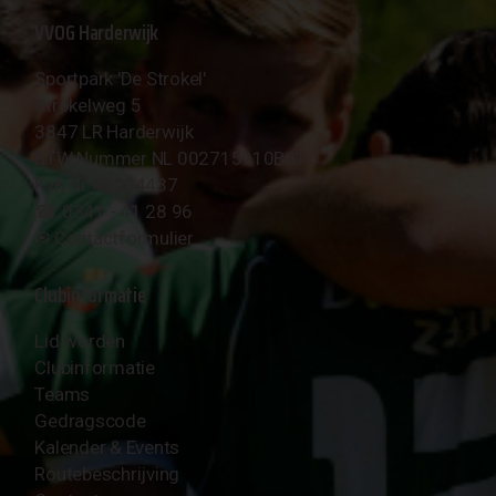
VVOG Harderwijk
Sportpark 'De Strokel'
Strokelweg 5
3847 LR Harderwijk
BTW Nummer NL 002715910B01
KvK Nr 40094437
☎︎ 0341 - 41 28 96
✉︎
Contactformulier
Clubinformatie
Lid worden
Clubinformatie
Teams
Gedragscode
Kalender & Events
Routebeschrijving