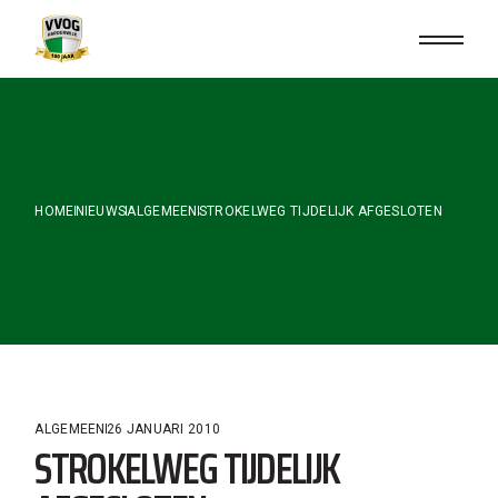
Skip
to
the
content
HOME
NIEUWS
ALGEMEEN
STROKELWEG TIJDELIJK AFGESLOTEN
ALGEMEEN
26 JANUARI 2010
STROKELWEG TIJDELIJK