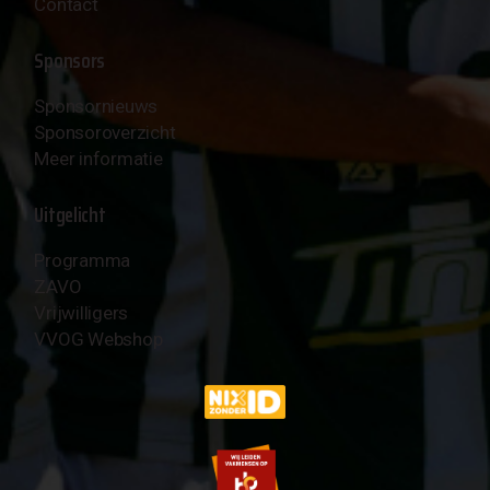
Contact
Sponsors
Sponsornieuws
Sponsoroverzicht
Meer informatie
Uitgelicht
Programma
ZAVO
Vrijwilligers
VVOG Webshop