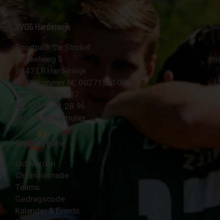
VVOG Harderwijk
Sportpark 'De Strokel'
Strokelweg 5
3847 LR Harderwijk
BTW Nummer NL 002715910B01
KvK Nr 40094437
☎︎ 0341 - 41 28 96
✉︎
Contactformulier
Clubinformatie
Lid worden
Clubinformatie
Teams
Gedragscode
Kalender & Events