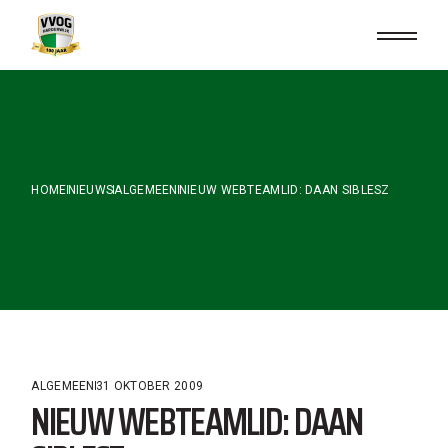
Skip
to
the
content
HOME
NIEUWS
ALGEMEEN
NIEUW WEBTEAMLID: DAAN SIBLESZ
ALGEMEEN
31 OKTOBER 2009
NIEUW WEBTEAMLID: DAAN