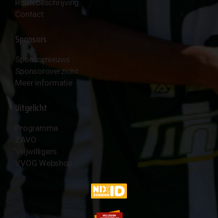
Routebeschrijving
Contact
Sponsors
Sponsornieuws
Sponsoroverzicht
Meer informatie
Uitgelicht
Programma
ZAVO
Vrijwilligers
VVOG Webshop