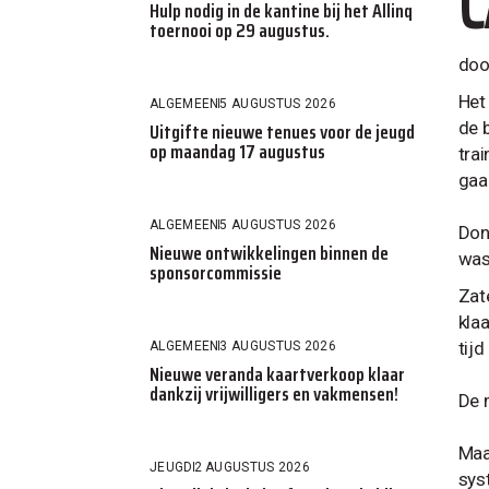
C
Hulp nodig in de kantine bij het Allinq
toernooi op 29 augustus.
do
Het
ALGEMEEN
5 AUGUSTUS 2026
Uitgifte nieuwe tenues voor de jeugd
de 
op maandag 17 augustus
tra
gaa
ALGEMEEN
5 AUGUSTUS 2026
Don
Nieuwe ontwikkelingen binnen de
was
sponsorcommissie
Zat
kla
tij
ALGEMEEN
3 AUGUSTUS 2026
Nieuwe veranda kaartverkoop klaar
dankzij vrijwilligers en vakmensen!
De 
Maa
JEUGD
2 AUGUSTUS 2026
sys