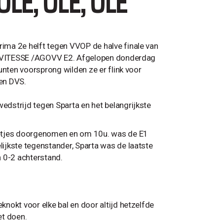
LE, OLE, OLE
ima 2e helft tegen VVOP de halve finale van
en……VITESSE /AGOVV E2. Afgelopen donderdag
unten voorsprong wilden ze er flink voor
gen DVS.
dstrijd tegen Sparta en het belangrijkste
getjes doorgenomen en om 10u. was de E1
ijkste tegenstander, Sparta was de laatste
n 0-2 achterstand.
nokt voor elke bal en door altijd hetzelfde
et doen.