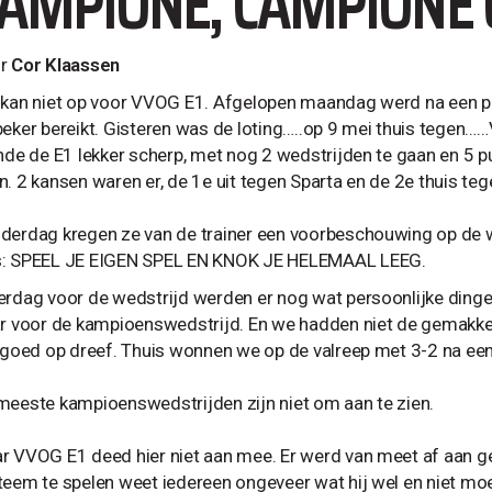
AMPIONE, CAMPIONE O
or
Cor Klaassen
 kan niet op voor VVOG E1. Afgelopen maandag werd na een pr
beker bereikt. Gisteren was de loting…..op 9 mei thuis teg
inde de E1 lekker scherp, met nog 2 wedstrijden te gaan en 5 p
n. 2 kansen waren er, de 1e uit tegen Sparta en de 2e thuis te
derdag kregen ze van de trainer een voorbeschouwing op de we
: SPEEL JE EIGEN SPEL EN KNOK JE HELEMAAL LEEG.
erdag voor de wedstrijd werden er nog wat persoonlijke din
ar voor de kampioenswedstrijd. En we hadden niet de gemakkel
d goed op dreef. Thuis wonnen we op de valreep met 3-2 na ee
meeste kampioenswedstrijden zijn niet om aan te zien.
r VVOG E1 deed hier niet aan mee. Er werd van meet af aan gek
teem te spelen weet iedereen ongeveer wat hij wel en niet mo