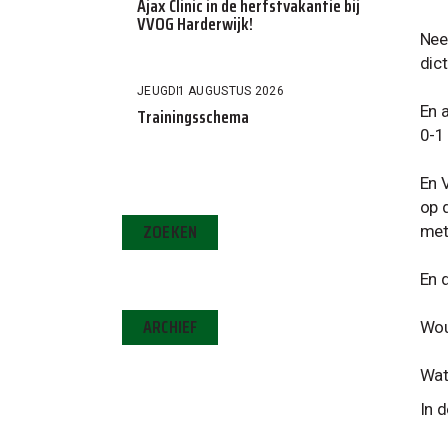
Ajax Clinic in de herfstvakantie bij
VVOG Harderwijk!
Nee
dic
JEUGD
1 AUGUSTUS 2026
En 
Trainingsschema
0-1
En 
op 
ZOEKEN
met
En 
ARCHIEF
Wou
Wat 
In 