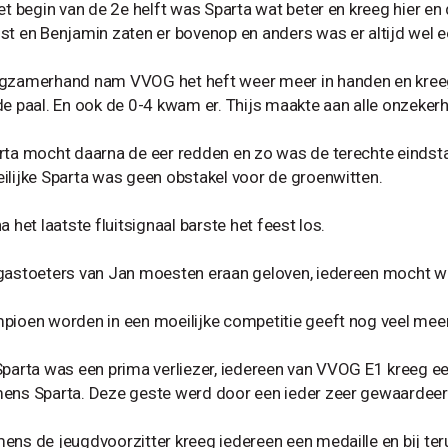
het begin van de 2e helft was Sparta wat beter en kreeg hier e
st en Benjamin zaten er bovenop en anders was er altijd wel ee
gzamerhand nam VVOG het heft weer meer in handen en kreeg
de paal. En ook de 0-4 kwam er. Thijs maakte aan alle onzekerh
rta mocht daarna de eer redden en zo was de terechte einds
ilijke Sparta was geen obstakel voor de groenwitten.
a het laatste fluitsignaal barste het feest los.
gastoeters van Jan moesten eraan geloven, iedereen mocht we
pioen worden in een moeilijke competitie geeft nog veel mee
Sparta was een prima verliezer, iedereen van VVOG E1 kreeg ee
ens Sparta. Deze geste werd door een ieder zeer gewaardeerd,
ens de jeugdvoorzitter kreeg iedereen een medaille en bij t