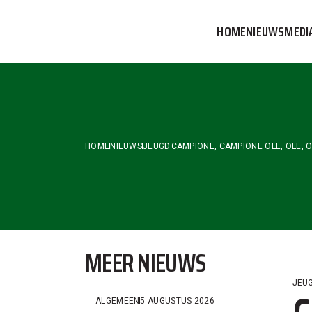
Skip
to
HOME
NIEUWS
MEDI
the
content
VVOG T
PERSBE
COMMUN
HOME
NIEUWS
JEUGD
CAMPIONE, CAMPIONE OLE, OLE, 
MEER NIEUWS
JEU
ALGEMEEN
5 AUGUSTUS 2026