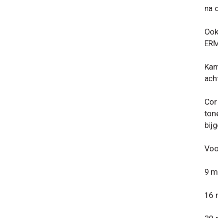
na 
Ook
ERM
Kam
ach
Cor 
ton
bij
Voo
9 me
16 