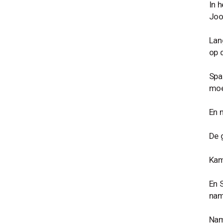
In 
Joo
Lan
op 
Spa
moe
En n
De 
Kam
En 
nam
Nam