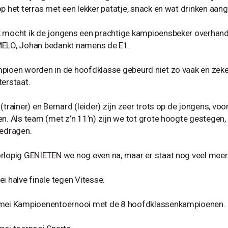
op het terras met een lekker patatje, snack en wat drinken aa
 mocht ik de jongens een prachtige kampioensbeker overh
ELO, Johan bedankt namens de E1.
pioen worden in de hoofdklasse gebeurd niet zo vaak en zeker 
terstaat.
(trainer) en Bernard (leider) zijn zeer trots op de jongens, voo
en. Als team (met z’n 11’n) zijn we tot grote hoogte gestegen, 
gedragen.
rlopig GENIETEN we nog even na, maar er staat nog veel mee
i halve finale tegen Vitesse.
mei Kampioenentoernooi met de 8 hoofdklassenkampioenen.