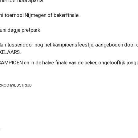
mei toernooi Sparta.
uni toernooi Nijmegen of bekerfinale.
juni dagje pretpark
dan tussendoor nog het kampioensfeestje, aangeboden doo
KELAARS.
AMPIOEN en in de halve finale van de beker, ongelooflijk jongens
RNOOI
WEDSTRIJD