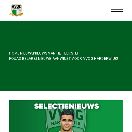
Skip
to
the
content
HOME
NIEUWS
NIEUWS VAN HET EERSTE
FOUAD BELARBI NIEUWE AANWINST VOOR VVOG HARDERWIJK!