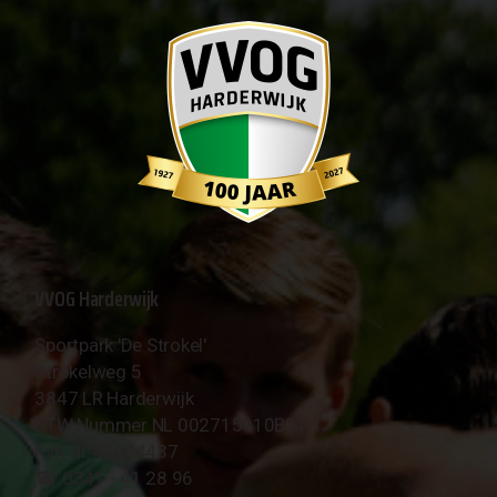
VVOG Harderwijk
Sportpark 'De Strokel'
Strokelweg 5
3847 LR Harderwijk
BTW Nummer NL 002715910B01
KvK Nr 40094437
☎︎ 0341 - 41 28 96