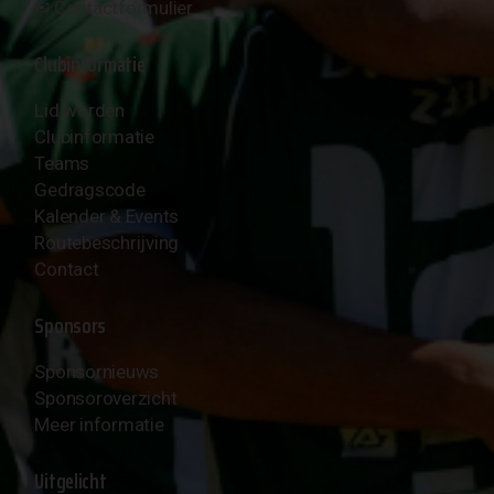
✉︎
Contactformulier
Clubinformatie
Lid worden
Clubinformatie
Teams
Gedragscode
Kalender & Events
Routebeschrijving
Contact
Sponsors
Sponsornieuws
Sponsoroverzicht
Meer informatie
Uitgelicht