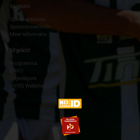
Sponsors
Sponsornieuws
Sponsoroverzicht
Meer informatie
Uitgelicht
Programma
ZAVO
Vrijwilligers
VVOG Webshop