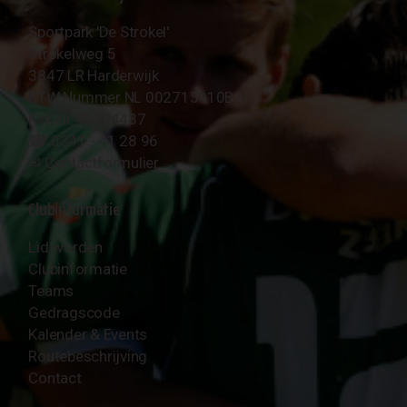
Sportpark 'De Strokel'
Strokelweg 5
3847 LR Harderwijk
BTW Nummer NL 002715910B01
KvK Nr 40094437
☎︎ 0341 - 41 28 96
✉︎
Contactformulier
Clubinformatie
Lid worden
Clubinformatie
Teams
Gedragscode
Kalender & Events
Routebeschrijving
Contact