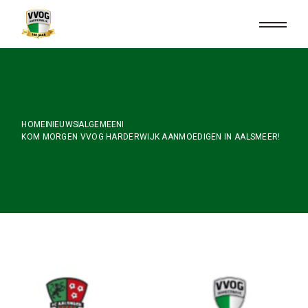
Skip
to
the
content
HOME
NIEUWS
ALGEMEEN
KOM MORGEN VVOG HARDERWIJK AANMOEDIGEN IN AALSMEER!