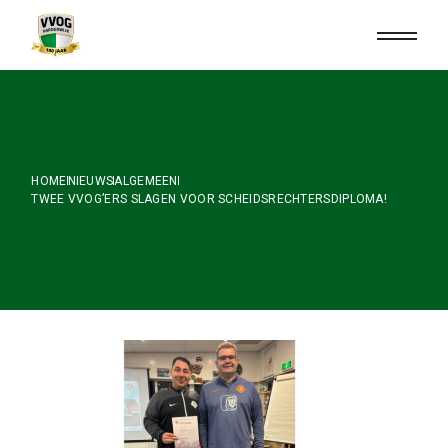
Skip
to
the
content
HOME
NIEUWS
ALGEMEEN
TWEE VVOG’ERS SLAGEN VOOR SCHEIDSRECHTERSDIPLOMA!