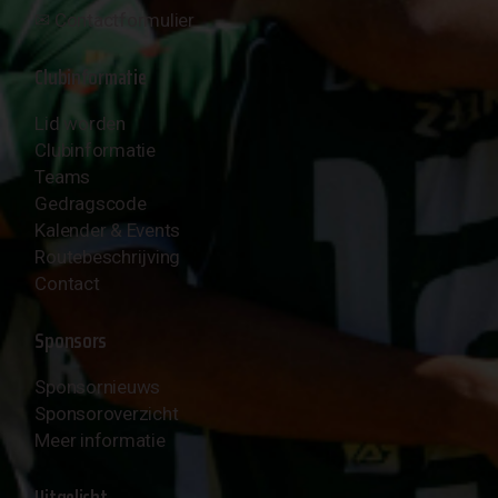
✉︎
Contactformulier
Clubinformatie
Lid worden
Clubinformatie
Teams
Gedragscode
Kalender & Events
Routebeschrijving
Contact
Sponsors
Sponsornieuws
Sponsoroverzicht
Meer informatie
Uitgelicht