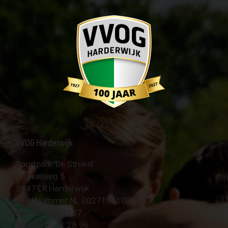
VVOG Harderwijk
Sportpark 'De Strokel'
Strokelweg 5
3847 LR Harderwijk
BTW Nummer NL 002715910B01
KvK Nr 40094437
☎︎ 0341 - 41 28 96