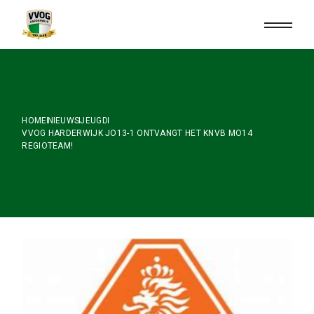
Skip
to
the
content
HOME
NIEUWS
JEUGD
VVOG HARDERWIJK JO13-1 ONTVANGT HET KNVB MO14
REGIOTEAM!