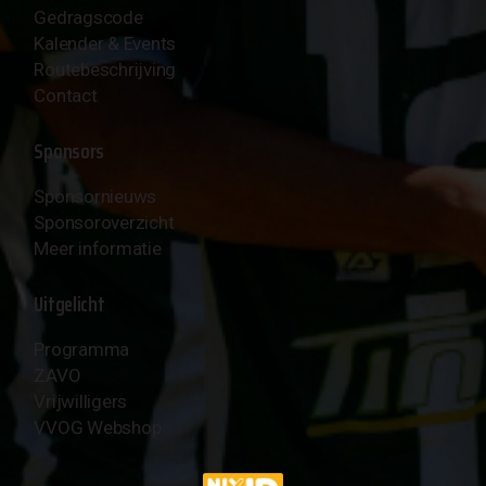
Gedragscode
Kalender & Events
Routebeschrijving
Contact
Sponsors
Sponsornieuws
Sponsoroverzicht
Meer informatie
Uitgelicht
Programma
ZAVO
Vrijwilligers
VVOG Webshop