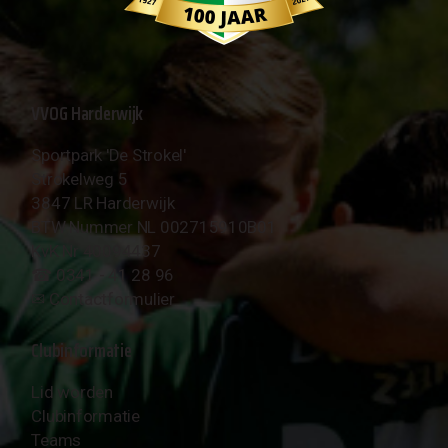
VVOG Harderwijk
Sportpark 'De Strokel'
Strokelweg 5
3847 LR Harderwijk
BTW Nummer NL 002715910B01
KvK Nr 40094437
☎︎ 0341 - 41 28 96
✉︎
Contactformulier
Clubinformatie
Lid worden
Clubinformatie
Teams