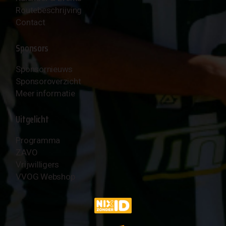
Routebeschrijving
Contact
Sponsors
Sponsornieuws
Sponsoroverzicht
Meer informatie
Uitgelicht
Programma
ZAVO
Vrijwilligers
VVOG Webshop