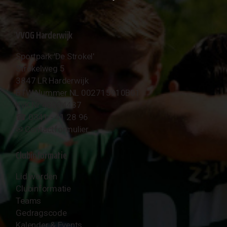
VVOG Harderwijk
Sportpark 'De Strokel'
Strokelweg 5
3847 LR Harderwijk
BTW Nummer NL 002715910B01
KvK Nr 40094437
☎︎ 0341 - 41 28 96
✉︎
Contactformulier
Clubinformatie
Lid worden
Clubinformatie
Teams
Gedragscode
Kalender & Events