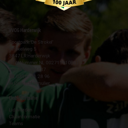
VVOG Harderwijk
Sportpark 'De Strokel'
Strokelweg 5
3847 LR Harderwijk
BTW Nummer NL 002715910B01
KvK Nr 40094437
☎︎ 0341 - 41 28 96
✉︎
Contactformulier
Clubinformatie
Lid worden
Clubinformatie
Teams