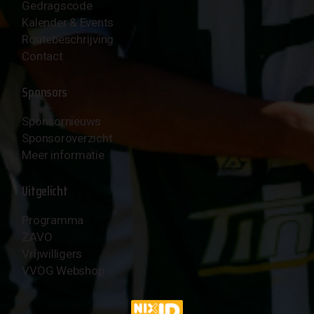
Gedragscode
Kalender & Events
Routebeschrijving
Contact
Sponsors
Sponsornieuws
Sponsoroverzicht
Meer informatie
Uitgelicht
Programma
ZAVO
Vrijwilligers
VVOG Webshop