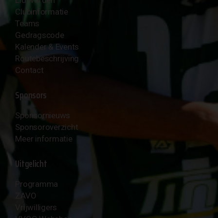
Lid worden
Clubinformatie
Teams
Gedragscode
Kalender & Events
Routebeschrijving
Contact
Sponsors
Sponsornieuws
Sponsoroverzicht
Meer informatie
Uitgelicht
Programma
ZAVO
Vrijwilligers