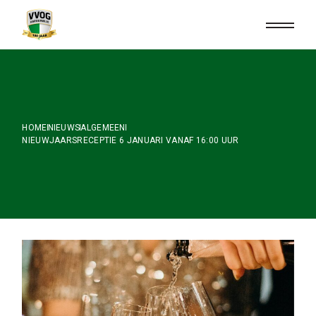
Skip
to
the
content
HOME
NIEUWS
ALGEMEEN
NIEUWJAARSRECEPTIE 6 JANUARI VANAF 16:00 UUR