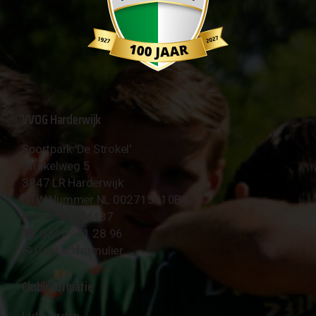
VVOG Harderwijk
Sportpark 'De Strokel'
Strokelweg 5
3847 LR Harderwijk
BTW Nummer NL 002715910B01
KvK Nr 40094437
☎︎ 0341 - 41 28 96
✉︎
Contactformulier
Clubinformatie