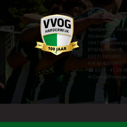
VVOG Harderwijk
Sportpark 'De Strok
Strokelweg 5
3847 LR Harderwij
BTW Nummer NL
002715910B01
KvK Nr 40094437
☎︎ 0341 - 41 28 9
✉︎
Contactformulie