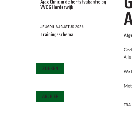
G
Ajax Clinic in de herfstvakantie bij
VVOG Harderwijk!
A
JEUGD
1 AUGUSTUS 2026
Trainingsschema
Afge
Gezi
Alle
ZOEKEN
We h
Met 
ARCHIEF
TRAI