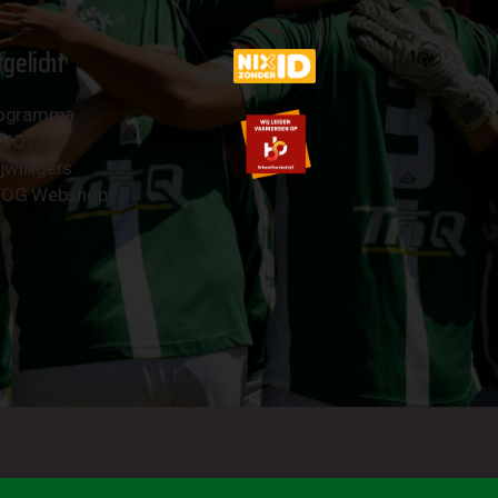
tgelicht
ogramma
AVO
jwilligers
OG Webshop