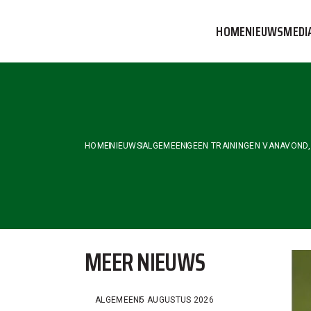
Skip
to
HOME
NIEUWS
MEDI
the
content
VVOG T
PERSBE
COMMUN
HOME
NIEUWS
ALGEMEEN
GEEN TRAININGEN VANAVOND,
MEER NIEUWS
ALGEMEEN
5 AUGUSTUS 2026