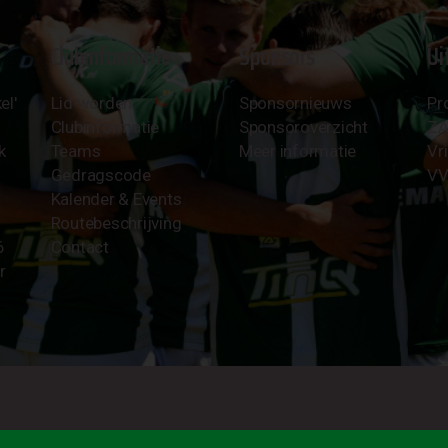
Clubinformatie
Sponsors
Ui
el'
Lid worden
Sponsornieuws
Pr
Clubinformatie
Sponsoroverzicht
Z
k
Teams
Meer informatie
Vri
Gedragscode
VV
Kalender & Events
Routebeschrijving
6
Contact
r