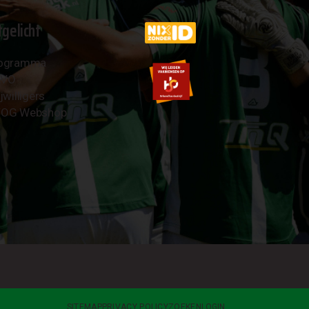
tgelicht
ogramma
AVO
jwilligers
OG Webshop
SITEMAP
PRIVACY POLICY
ZOEKEN
LOGIN