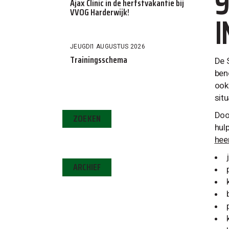
9
Ajax Clinic in de herfstvakantie bij
VVOG Harderwijk!
I
JEUGD
1 AUGUSTUS 2026
Trainingsschema
De 
ben
ook 
situ
Doo
ZOEKEN
hul
hee
ARCHIEF