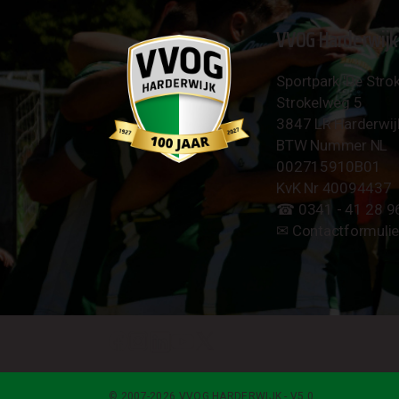
VVOG Harderwijk
Sportpark 'De Strok
Strokelweg 5
3847 LR Harderwij
BTW Nummer NL
002715910B01
KvK Nr 40094437
☎︎ 0341 - 41 28 9
✉︎
Contactformulie
© 2007-2026 VVOG HARDERWIJK - V5.0