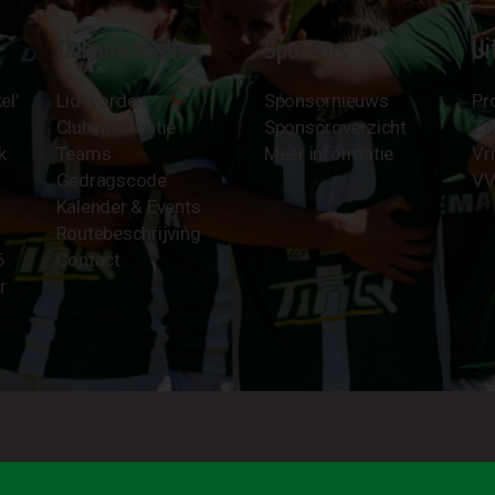
Clubinformatie
Sponsors
Ui
el'
Lid worden
Sponsornieuws
Pr
Clubinformatie
Sponsoroverzicht
Z
k
Teams
Meer informatie
Vri
Gedragscode
VV
Kalender & Events
Routebeschrijving
6
Contact
r