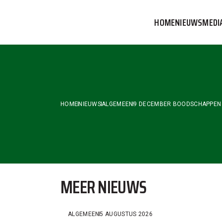
Skip
to
HOME
NIEUWS
MEDI
the
content
VVOG T
PERSBE
COMMUN
HOME
NIEUWS
ALGEMEEN
9 DECEMBER BOODSCHAPPEN 
MEER NIEUWS
ALGEMEEN
5 AUGUSTUS 2026