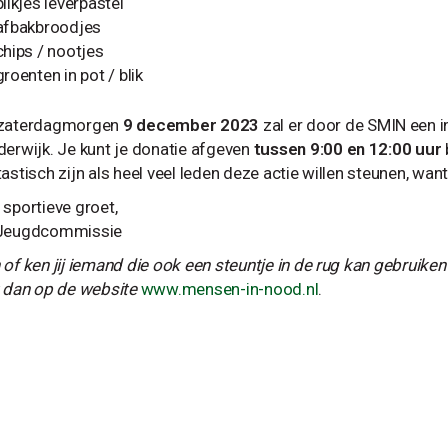
blikjes leverpastei
afbakbroodjes
chips / nootjes
groenten in pot / blik
zaterdagmorgen
9 december 2023
zal er door de SMIN een
derwijk. Je kunt je donatie afgeven
tussen 9:00 en 12:00 uur
tastisch zijn als heel veel leden deze actie willen steunen, wa
 sportieve groet,
Jeugdcommissie
 of ken jij iemand die ook een steuntje in de rug kan gebruike
k dan op de website
www.mensen-in-nood.nl
.