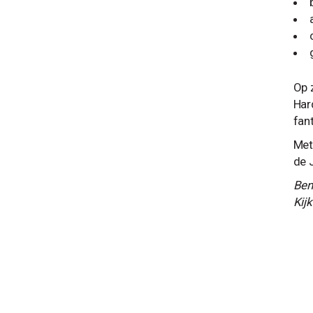
Op 
Har
fan
Met
de 
Ben
Kij