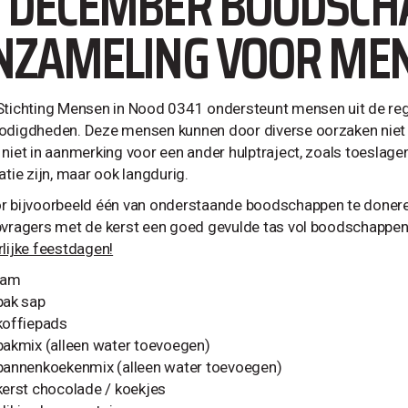
 DECEMBER BOODSCH
NZAMELING VOOR MEN
Stichting Mensen in Nood 0341 ondersteunt mensen uit de reg
odigdheden. Deze mensen kunnen door diverse oorzaken nie
niet in aanmerking voor een ander hulptraject, zoals toeslagen
atie zijn, maar ook langdurig.
r bijvoorbeeld één van onderstaande boodschappen te doneren
pvragers met de kerst een goed gevulde tas vol boodschappen
rlijke feestdagen!
jam
pak sap
koffiepads
bakmix (alleen water toevoegen)
pannenkoekenmix (alleen water toevoegen)
kerst chocolade / koekjes