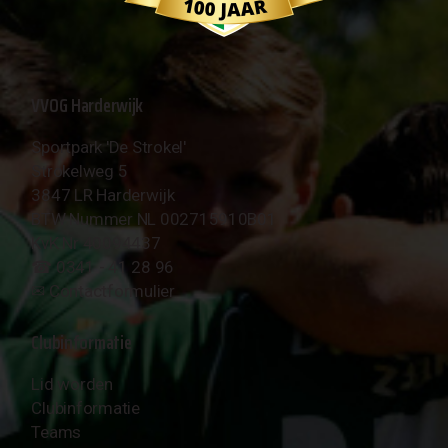
VVOG Harderwijk
Sportpark 'De Strokel'
Strokelweg 5
3847 LR Harderwijk
BTW Nummer NL 002715910B01
KvK Nr 40094437
☎︎ 0341 - 41 28 96
✉︎
Contactformulier
Clubinformatie
Lid worden
Clubinformatie
Teams