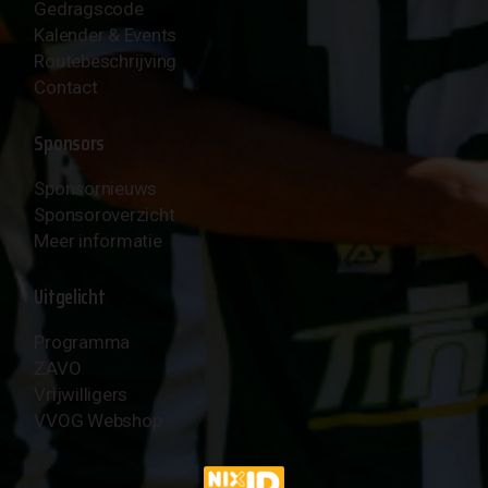
Gedragscode
Kalender & Events
Routebeschrijving
Contact
Sponsors
Sponsornieuws
Sponsoroverzicht
Meer informatie
Uitgelicht
Programma
ZAVO
Vrijwilligers
VVOG Webshop