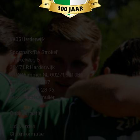
VVOG Harderwijk
Sportpark 'De Strokel'
Strokelweg 5
3847 LR Harderwijk
BTW Nummer NL 002715910B01
KvK Nr 40094437
☎︎ 0341 - 41 28 96
✉︎
Contactformulier
Clubinformatie
Lid worden
Clubinformatie