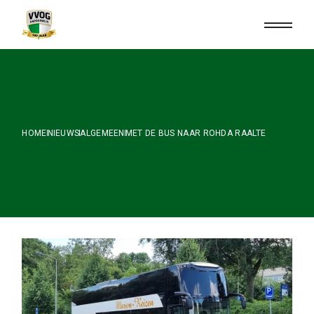
Skip
to
the
content
HOME
NIEUWS
ALGEMEEN
MET DE BUS NAAR ROHDA RAALTE