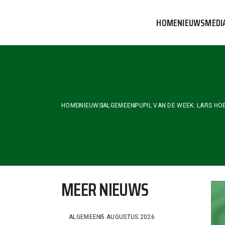
Skip
to
HOME
NIEUWS
MEDI
the
content
VVOG T
PERSBE
COMMUN
HOME
NIEUWS
ALGEMEEN
PUPIL VAN DE WEEK: LARS HO
MEER NIEUWS
ALGEMEEN
5 AUGUSTUS 2026