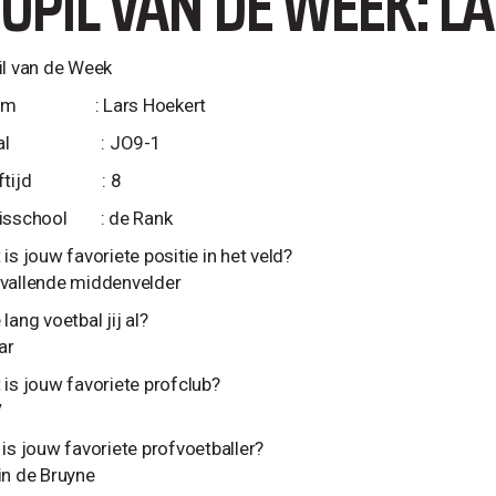
UPIL VAN DE WEEK: L
il van de Week
am : Lars Hoekert
ftal : JO9-1
eftijd : 8
isschool : de Rank
is jouw favoriete positie in het veld?
vallende middenvelder
lang voetbal jij al?
ar
 is jouw favoriete profclub?
V
 is jouw favoriete profvoetballer?
in de Bruyne