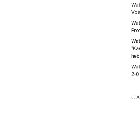
Wat
Voe
Wat 
Prof
Wat
“Ka
heb
Wat
2-0
JEU