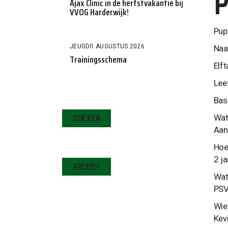
P
Ajax Clinic in de herfstvakantie bij
VVOG Harderwijk!
Pup
JEUGD
1 AUGUSTUS 2026
Na
Trainingsschema
El
Le
Bas
ZOEKEN
Wat 
Aan
Hoe 
2 ja
ARCHIEF
Wat
PS
Wie
Kev