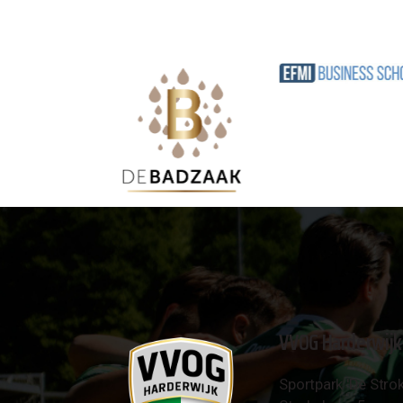
VVOG Harderwijk
Sportpark 'De Strok