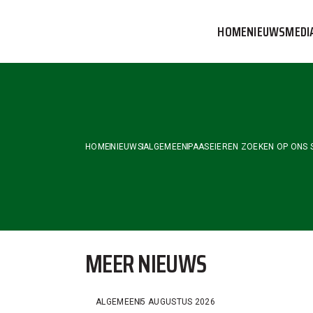
Skip
to
HOME
NIEUWS
MEDI
the
content
VVOG T
PERSBE
COMMUN
HOME
NIEUWS
ALGEMEEN
PAASEIEREN ZOEKEN OP ONS 
MEER NIEUWS
ALGEMEEN
5 AUGUSTUS 2026