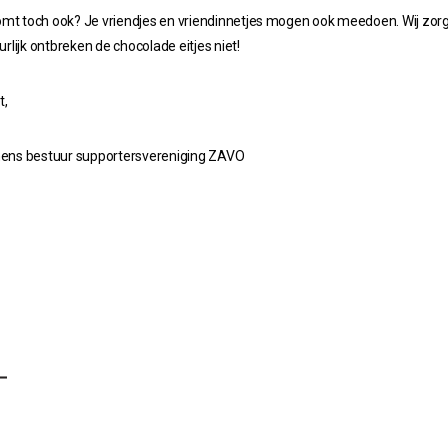
komt toch ook? Je vriendjes en vriendinnetjes mogen ook meedoen.
Wij zor
urlijk ontbreken de chocolade eitjes niet!
t,
ns bestuur supportersvereniging ZAVO