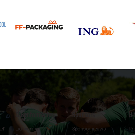
Clubinformatie
Sponsors
Ui
el'
Lid worden
Sponsornieuws
Pr