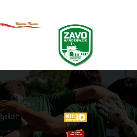
tgelicht
ogramma