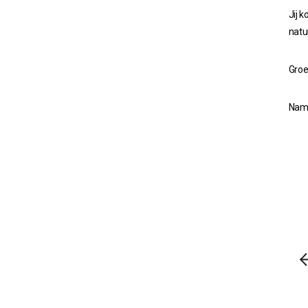
Jij 
natu
Groe
Name