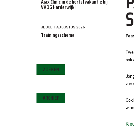
P
Ajax Clinic in de herfstvakantie bij
VVOG Harderwijk!
S
JEUGD
1 AUGUSTUS 2026
Trainingsschema
Paas
Twee
ook 
ZOEKEN
Jong
van 
ARCHIEF
Ook 
winn
Kle