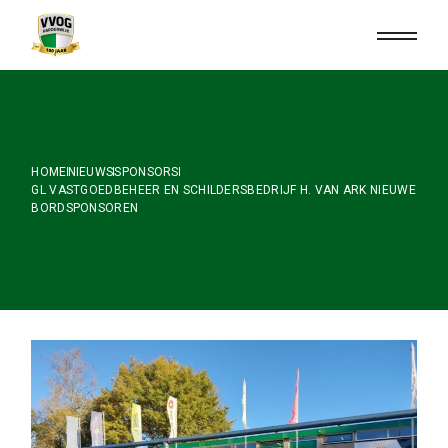
Skip
to
the
content
HOME
NIEUWS
SPONSORS
GL VASTGOEDBEHEER EN SCHILDERSBEDRIJF H. VAN ARK NIEUWE
BORDSPONSOREN