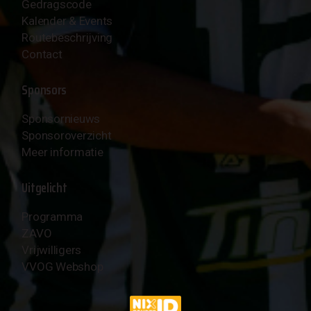
Gedragscode
Kalender & Events
Routebeschrijving
Contact
Sponsors
Sponsornieuws
Sponsoroverzicht
Meer informatie
Uitgelicht
Programma
ZAVO
Vrijwilligers
VVOG Webshop