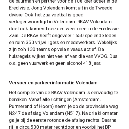
de buurman en partner voor de 10e keer actief in de
Eredivisie. Jong Volendam komt uit in de Tweede
divisie. Ook het zaalvoetbal is goed
vertegenwoordigd in Volendam. RKAV Volendam
doet ook komend seizoen weer mee in de Eredivisie
Zaal. De RKAV heeft ongeveer 1650 spelende leden
en ruim 350 vrijwilligers en medewerkers. Wekelijks
zijn zo’n 130 teams op vele niveaus actief. De
huisregels wijken niet veel af van die van VVOG. Dus
o.a. geen vuurwerk en geen alcohol <18 jaar.
Vervoer en parkeerinformatie Volendam
Het complex van de RKAV Volendam is eenvoudig te
bereiken. Vanaf alle richtingen (Amsterdam,
Purmerend of Hoorn) neem je op de provinciale weg
N247 de afslag Volendam (N517). Na drie kilometer
ga je bij de eerste rotonde de afslag rechts. Daarna
rij je circa 500 meter rechtdoor en voorbij het BP