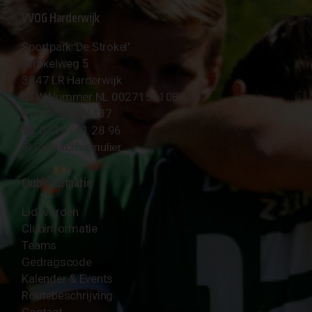
VVOG Harderwijk
Sportpark 'De Strokel'
Strokelweg 5
3847 LR Harderwijk
BTW Nummer NL 002715910B01
KvK Nr 40094437
☎︎ 0341 - 41 28 96
✉︎
Contactformulier
Clubinformatie
Lid worden
Clubinformatie
Teams
Gedragscode
Kalender & Events
Routebeschrijving