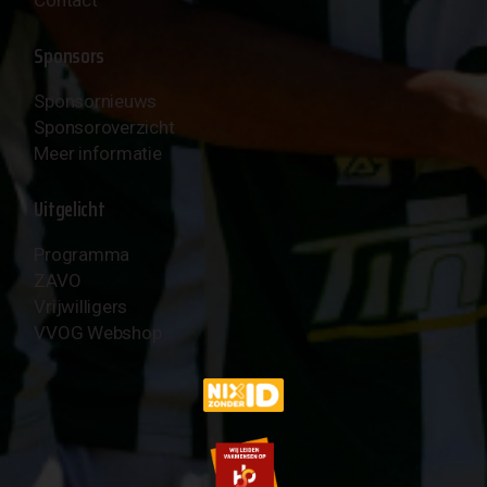
Contact
Sponsors
Sponsornieuws
Sponsoroverzicht
Meer informatie
Uitgelicht
Programma
ZAVO
Vrijwilligers
VVOG Webshop