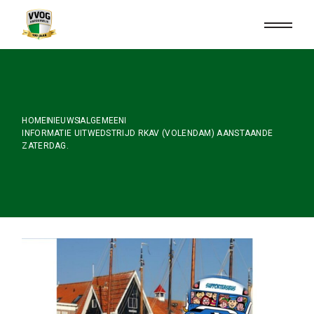
Skip
to
the
content
HOME
NIEUWS
ALGEMEEN
INFORMATIE UITWEDSTRIJD RKAV (VOLENDAM) AANSTAANDE
ZATERDAG.