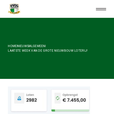
Skip
to
the
content
HOME
NIEUWS
ALGEMEEN
LAATSTE WEEK VAN DE GROTE NIEUWBOUW LOTERIJ!