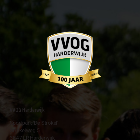
VVOG Harderwijk
Sportpark 'De Strokel'
Strokelweg 5
3847 LR Harderwijk