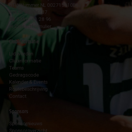
BTW Nummer NL 002715910B01
KvK Nr 40094437
☎︎ 0341 - 41 28 96
✉︎
Contactformulier
Clubinformatie
Lid worden
Clubinformatie
Teams
Gedragscode
Kalender & Events
Routebeschrijving
Contact
Sponsors
Sponsornieuws
Sponsoroverzicht