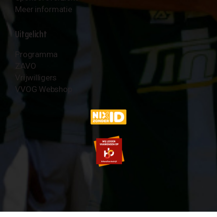
Meer informatie
Uitgelicht
Programma
ZAVO
Vrijwilligers
VVOG Webshop