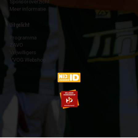
Sponsoroverzicht
Meer informatie
Uitgelicht
Programma
ZAVO
Vrijwilligers
VVOG Webshop