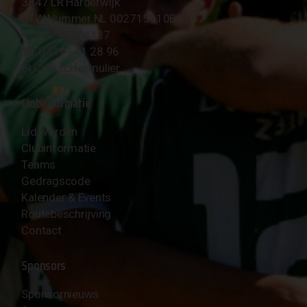
3847 LR Harderwijk
BTW Nummer NL 002715910B01
KvK Nr 40094437
☎︎ 0341 - 41 28 96
✉︎
Contactformulier
Clubinformatie
Lid worden
Clubinformatie
Teams
Gedragscode
Kalender & Events
Routebeschrijving
Contact
Sponsors
Sponsornieuws