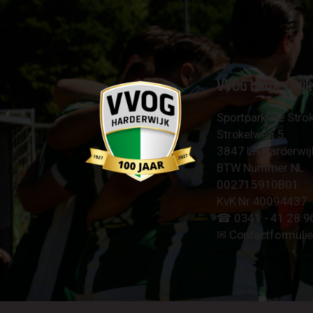
VVOG Harderwijk
Sportpark 'De Strok
Strokelweg 5
3847 LR Harderwij
BTW Nummer NL
002715910B01
KvK Nr 40094437
☎︎ 0341 - 41 28 9
✉︎
Contactformulie