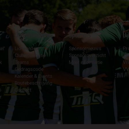
Clubinformatie
Sponsors
Ui
el'
Lid worden
Sponsornieuws
Pr
Clubinformatie
Sponsoroverzicht
Z
k
Teams
Meer informatie
Vri
Gedragscode
VV
Kalender & Events
Routebeschrijving
6
Contact
r