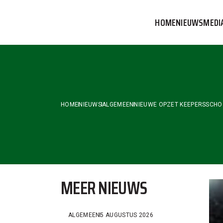
Skip
to
HOME
NIEUWS
MEDI
the
content
VVOG T
PERSBE
COMMUN
HOME
NIEUWS
ALGEMEEN
NIEUWE OPZET KEEPERSSCHO
MEER NIEUWS
ALGEMEEN
5 AUGUSTUS 2026