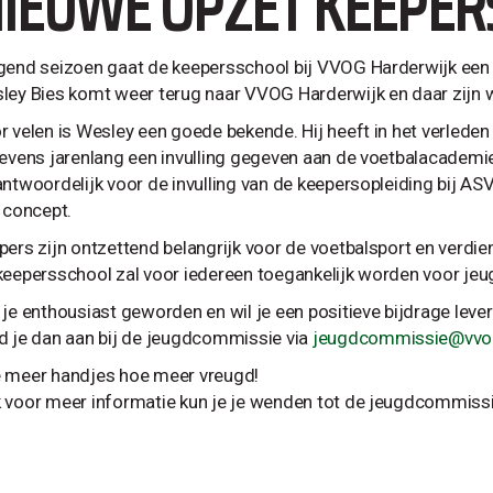
IEUWE OPZET KEEPE
gend seizoen gaat de keepersschool bij VVOG Harderwijk een 
ley Bies komt weer terug naar VVOG Harderwijk en daar zijn wi
r velen is Wesley een goede bekende. Hij heeft in het verlede
tevens jarenlang een invulling gegeven aan de voetbalacademie
antwoordelijk voor de invulling van de keepersopleiding bij AS
k concept.
pers zijn ontzettend belangrijk voor de voetbalsport en verdie
keepersschool zal voor iedereen toegankelijk worden voor je
 je enthousiast geworden en wil je een positieve bijdrage lev
d je dan aan bij de jeugdcommissie via
jeugdcommissie@vvog
 meer handjes hoe meer vreugd!
 voor meer informatie kun je je wenden tot de jeugdcommissi