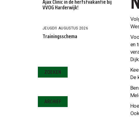
N
Ajax Clinic in de herfstvakantie bij
VVOG Harderwijk!
Vol
Wes
JEUGD
1 AUGUSTUS 2026
Trainingsschema
Voo
en 
ver
Dij
Kee
ZOEKEN
De 
Ben
Mel
ARCHIEF
Hoe
Ook