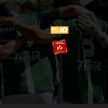
tgelicht
ogramma
AVO
jwilligers
OG Webshop