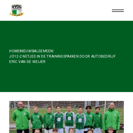
Skip
to
the
content
HOME
NIEUWS
ALGEMEEN
JO12-2 NETJES IN DE TRAININGSPAKKEN DOOR AUTOBEDRIJF
ERIC VAN DE WEIJER