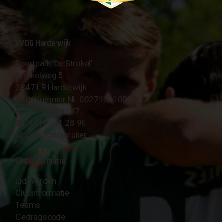
VVOG Harderwijk
Sportpark 'De Strokel'
Strokelweg 5
3847 LR Harderwijk
BTW Nummer NL 002715910B01
KvK Nr 40094437
☎︎ 0341 - 41 28 96
✉︎
Contactformulier
Clubinformatie
Lid worden
Clubinformatie
Teams
Gedragscode