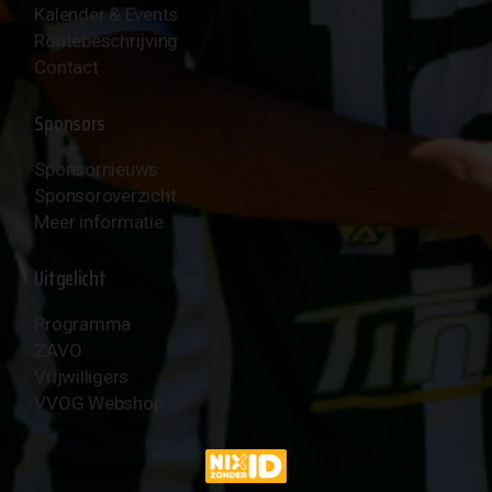
Kalender & Events
Routebeschrijving
Contact
Sponsors
Sponsornieuws
Sponsoroverzicht
Meer informatie
Uitgelicht
Programma
ZAVO
Vrijwilligers
VVOG Webshop