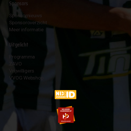
Sponsors
Sponsornieuws
Sponsoroverzicht
Meer informatie
Uitgelicht
Programma
ZAVO
Vrijwilligers
VVOG Webshop