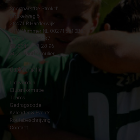
Sportpark 'De Strokel'
Strokelweg 5
3847 LR Harderwijk
BTW Nummer NL 002715910B01
KvK Nr 40094437
☎︎ 0341 - 41 28 96
✉︎
Contactformulier
Clubinformatie
Lid worden
Clubinformatie
Teams
Gedragscode
Kalender & Events
Routebeschrijving
Contact