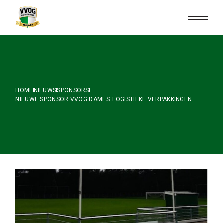
Skip
to
the
content
HOME
NIEUWS
SPONSORS
NIEUWE SPONSOR VVOG DAMES: LOGISTIEKE VERPAKKINGEN