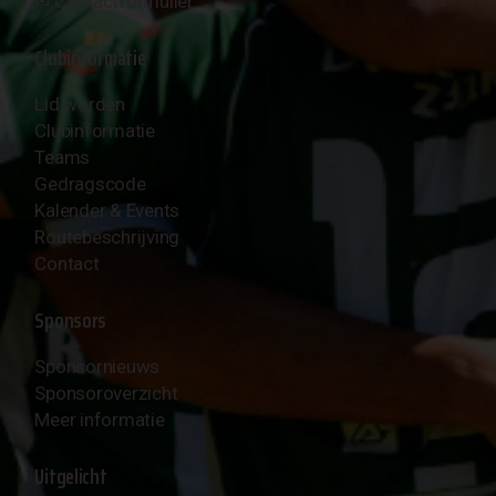
✉︎
Contactformulier
Clubinformatie
Lid worden
Clubinformatie
Teams
Gedragscode
Kalender & Events
Routebeschrijving
Contact
Sponsors
Sponsornieuws
Sponsoroverzicht
Meer informatie
Uitgelicht