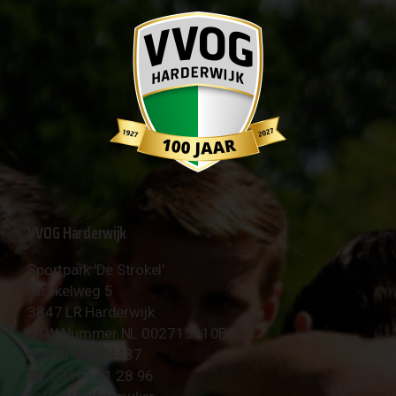
VVOG Harderwijk
Sportpark 'De Strokel'
Strokelweg 5
3847 LR Harderwijk
BTW Nummer NL 002715910B01
KvK Nr 40094437
☎︎ 0341 - 41 28 96