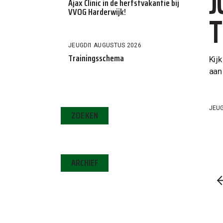
J
Ajax Clinic in de herfstvakantie bij
VVOG Harderwijk!
T
JEUGD
1 AUGUSTUS 2026
Trainingsschema
Kij
aan
JEU
ZOEKEN
ARCHIEF