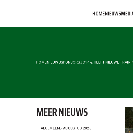
Skip
to
HOME
NIEUWS
MEDI
the
content
VVOG T
PERSBE
COMMUN
HOME
NIEUWS
SPONSORS
JO14-2 HEEFT NIEUWE TRAIN
MEER NIEUWS
ALGEMEEN
5 AUGUSTUS 2026