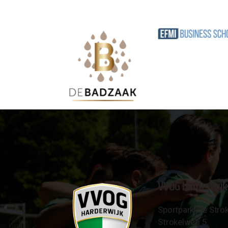
VVOG Harderwijk
Sportpark 'De Strok
Strokelweg 5