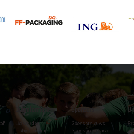
Clubinformatie
Sponsors
Ui
el'
Lid worden
Sponsornieuws
Pr
Clubinformatie
Sponsoroverzicht
Z