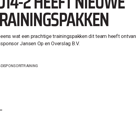
O14-2 HEEFT NIEUWE
RAININGSPAKKEN
k eens wat een prachtige trainingspakken dit team heeft ontvan
 sponsor Jansen Op en Overslag B.V.
GD
SPONSOR
TRAINING