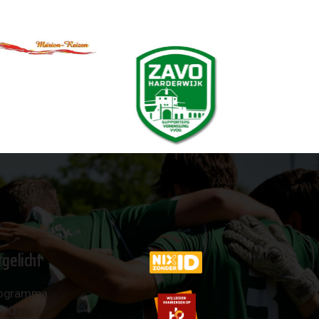
tgelicht
ogramma
AVO