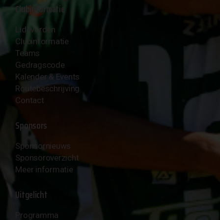
Clubinformatie
Lid worden
Clubinformatie
Teams
Gedragscode
Kalender & Events
Routebeschrijving
Contact
Sponsors
Sponsornieuws
Sponsoroverzicht
Meer informatie
Uitgelicht
Programma