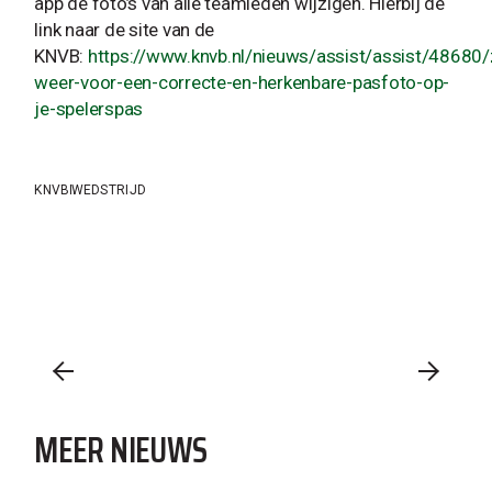
app de foto’s van alle teamleden wijzigen. Hierbij de
link naar de site van de
KNVB:
https://www.knvb.nl/nieuws/assist/assist/48680/
weer-voor-een-correcte-en-herkenbare-pasfoto-op-
je-spelerspas
KNVB
WEDSTRIJD
MEER NIEUWS