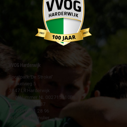
VVOG Harderwijk
Sportpark 'De Strokel'
Strokelweg 5
3847 LR Harderwijk
BTW Nummer NL 002715910B01
KvK Nr 40094437
☎︎ 0341 - 41 28 96
✉︎
Contactformulier