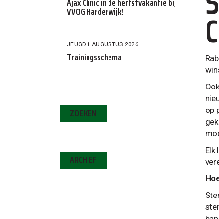
S
Ajax Clinic in de herfstvakantie bij
VVOG Harderwijk!
C
JEUGD
1 AUGUSTUS 2026
Trainingsschema
Rab
wins
Ook
nie
op 
ZOEKEN
gek
mod
Elk
ARCHIEF
ver
Hoe
Ste
ste
bank