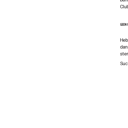
Clu
GEEN 
Heb
dan
ste
Suc