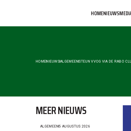
Skip
to
HOME
NIEUWS
MEDI
the
content
VVOG T
PERSBE
COMMUN
HOME
NIEUWS
ALGEMEEN
STEUN VVOG VIA DE RABO CL
MEER NIEUWS
ALGEMEEN
5 AUGUSTUS 2026