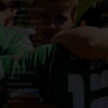
Sportpark 'De Strokel'
Strokelweg 5
3847 LR Harderwijk
BTW Nummer NL 002715910B01
KvK Nr 40094437
☎︎ 0341 - 41 28 96
✉︎
Contactformulier
Clubinformatie
Lid worden
Clubinformatie
Teams
Gedragscode
Kalender & Events
Routebeschrijving
Contact