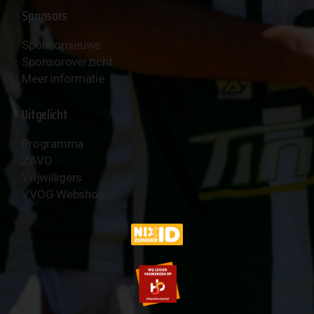
Sponsors
Sponsornieuws
Sponsoroverzicht
Meer informatie
Uitgelicht
Programma
ZAVO
Vrijwilligers
VVOG Webshop