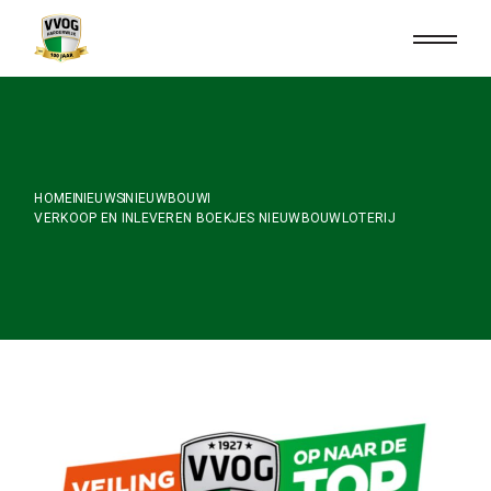
Skip
to
the
content
HOME
NIEUWS
NIEUWBOUW
VERKOOP EN INLEVEREN BOEKJES NIEUWBOUWLOTERIJ