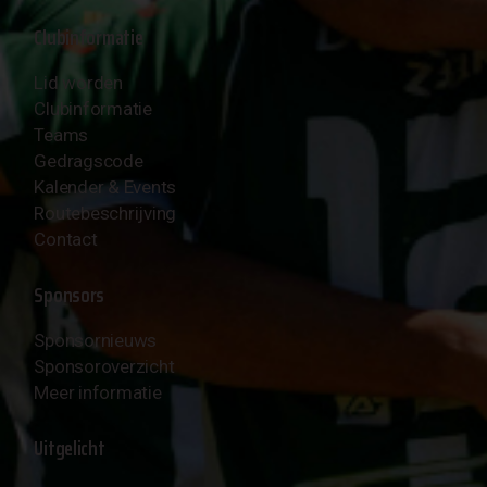
Clubinformatie
Lid worden
Clubinformatie
Teams
Gedragscode
Kalender & Events
Routebeschrijving
Contact
Sponsors
Sponsornieuws
Sponsoroverzicht
Meer informatie
Uitgelicht