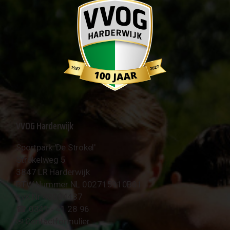
VVOG Harderwijk
Sportpark 'De Strokel'
Strokelweg 5
3847 LR Harderwijk
BTW Nummer NL 002715910B01
KvK Nr 40094437
☎︎ 0341 - 41 28 96
✉︎
Contactformulier