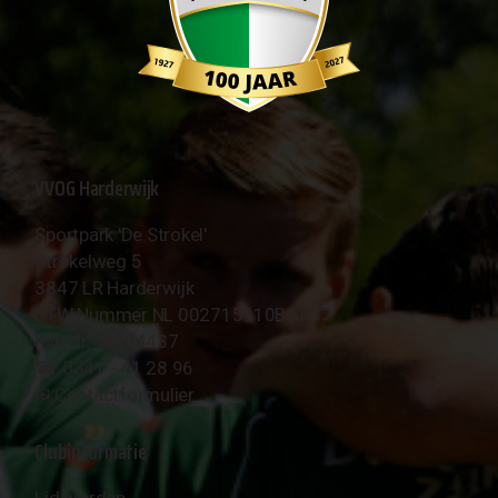
VVOG Harderwijk
Sportpark 'De Strokel'
Strokelweg 5
3847 LR Harderwijk
BTW Nummer NL 002715910B01
KvK Nr 40094437
☎︎ 0341 - 41 28 96
✉︎
Contactformulier
Clubinformatie
Lid worden