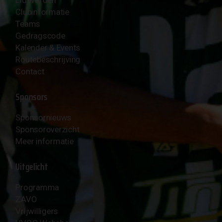
Clubinformatie
Teams
Gedragscode
Kalender & Events
Routebeschrijving
Contact
Sponsors
Sponsornieuws
Sponsoroverzicht
Meer informatie
Uitgelicht
Programma
ZAVO
Vrijwilligers