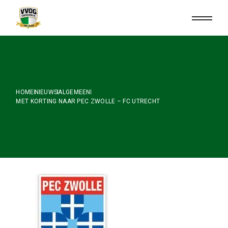
Skip
to
the
content
HOME
NIEUWS
ALGEMEEN
MET KORTING NAAR PEC ZWOLLE – FC UTRECHT