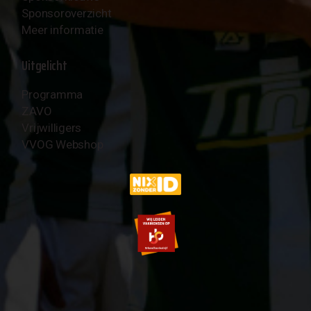
Sponsoroverzicht
Meer informatie
Uitgelicht
Programma
ZAVO
Vrijwilligers
VVOG Webshop