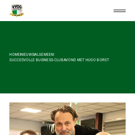
Skip
to
the
content
HOME
NIEUWS
ALGEMEEN
SUCCESVOLLE BUSINESS-CLUBAVOND MET HUGO BORST