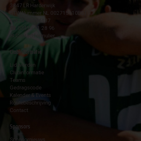
3847 LR Harderwijk
BTW Nummer NL 002715910B01
KvK Nr 40094437
☎︎ 0341 - 41 28 96
✉︎
Contactformulier
Clubinformatie
Lid worden
Clubinformatie
Teams
Gedragscode
Kalender & Events
Routebeschrijving
Contact
Sponsors
Sponsornieuws