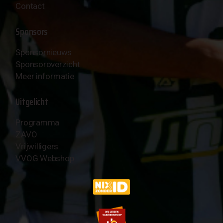
Contact
Sponsors
Sponsornieuws
Sponsoroverzicht
Meer informatie
Uitgelicht
Programma
ZAVO
Vrijwilligers
VVOG Webshop