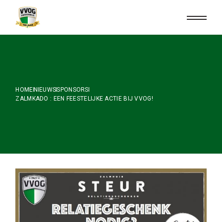
Skip
to
the
content
HOME
NIEUWS
SPONSORS
ZALMKADO : EEN FEESTELIJKE ACTIE BIJ VVOG!