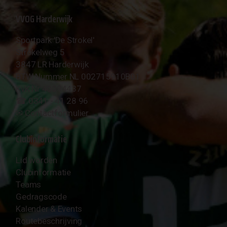
VVOG Harderwijk
Sportpark 'De Strokel'
Strokelweg 5
3847 LR Harderwijk
BTW Nummer NL 002715910B01
KvK Nr 40094437
☎︎ 0341 - 41 28 96
✉︎
Contactformulier
Clubinformatie
Lid worden
Clubinformatie
Teams
Gedragscode
Kalender & Events
Routebeschrijving