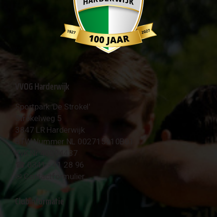
VVOG Harderwijk
Sportpark 'De Strokel'
Strokelweg 5
3847 LR Harderwijk
BTW Nummer NL 002715910B01
KvK Nr 40094437
☎︎ 0341 - 41 28 96
✉︎
Contactformulier
Clubinformatie