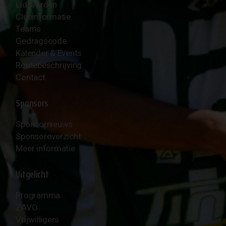
Lid worden
Clubinformatie
Teams
Gedragscode
Kalender & Events
Routebeschrijving
Contact
Sponsors
Sponsornieuws
Sponsoroverzicht
Meer informatie
Uitgelicht
Programma
ZAVO
Vrijwilligers